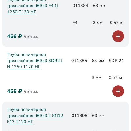
трехслойная d63x3 F4 N
011884
63 мм
1250 Т120 НГ
F4
3 мм
0,57 кг
456
₽
/пог.м.
Труба полимерная
трехслойная d63x3 SDR21
011885
63 мм
SDR 21
N 1250 Т120 НГ
3 мм
0,57 кг
456
₽
/пог.м.
Труба полимерная
трехслойная d63х3,2 SN12
011895
63 мм
F13 Т120 НГ