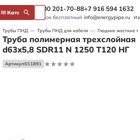
8 800 201-70-88
+7 916 594 1632
Каталог
Звонок бесплатный
info@energypipe.ru
Из
Трубы ПНД
—
Трубы ПНД для кабеля
—
Гладкие жесткие т
Труба полимерная трехслойная
d63x5,8 SDR11 N 1250 Т120 НГ
Артикул:
011891