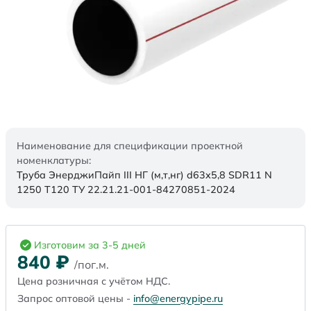
Наименование для спецификации проектной
номенклатуры:
Труба ЭнерджиПайп III НГ (м,т,нг) d63x5,8 SDR11 N
1250 Т120 ТУ 22.21.21-001-84270851-2024
Изготовим за 3-5 дней
840
₽
/пог.м.
Цена розничная с учётом НДС.
Запрос оптовой цены -
info@energypipe.ru