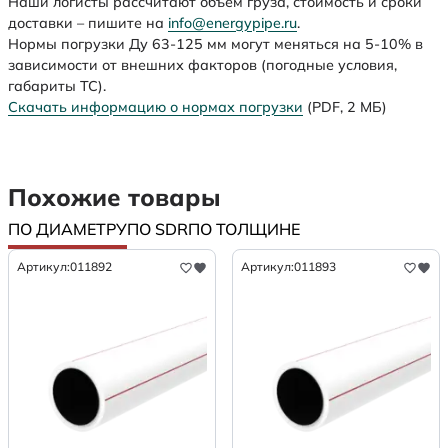
Наши логисты рассчитают объем груза, стоимость и сроки
доставки – пишите на
info@energypipe.ru
.
Нормы погрузки Ду 63-125 мм могут меняться на 5-10% в
зависимости от внешних факторов (погодные условия,
габариты ТС).
Скачать информацию о нормах погрузки
(PDF, 2 МБ)
Похожие товары
ПО ДИАМЕТРУ
ПО SDR
ПО ТОЛЩИНЕ
Артикул:
011892
Артикул:
011893