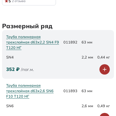
5
2 отзыва
Размерный ряд
Труба полимерная
трехслойная d63х2,2 SN4 F9
011892
63 мм
Т120 НГ
SN4
2,2 мм
0,44 кг
352
₽
/пог.м.
Труба полимерная
трехслойная d63х2,6 SN6
011893
63 мм
F10 Т120 НГ
SN6
2,6 мм
0,49 кг