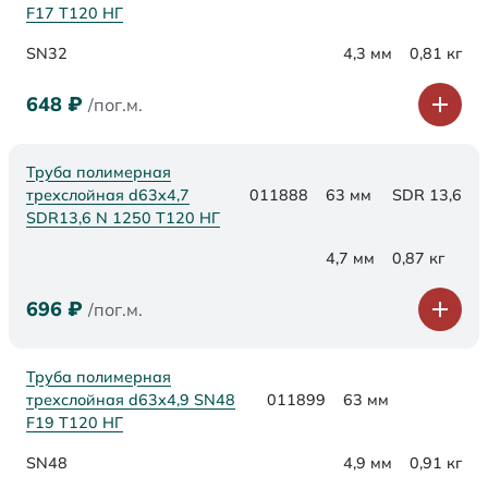
F17 Т120 НГ
SN32
4,3 мм
0,81 кг
648
₽
/пог.м.
Труба полимерная
трехслойная d63x4,7
011888
63 мм
SDR 13,6
SDR13,6 N 1250 Т120 НГ
4,7 мм
0,87 кг
696
₽
/пог.м.
Труба полимерная
трехслойная d63х4,9 SN48
011899
63 мм
F19 Т120 НГ
SN48
4,9 мм
0,91 кг