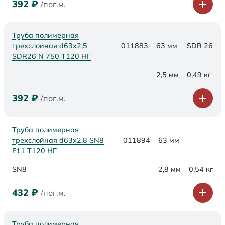
392
₽
/пог.м.
Труба полимерная
трехслойная d63x2,5
011883
63 мм
SDR 26
SDR26 N 750 Т120 НГ
2,5 мм
0,49 кг
392
₽
/пог.м.
Труба полимерная
трехслойная d63х2,8 SN8
011894
63 мм
F11 Т120 НГ
SN8
2,8 мм
0,54 кг
432
₽
/пог.м.
Труба полимерная