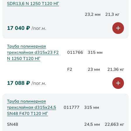
SDR13,6 N 1250 Т120 НГ
23,2 мм
21,3 кг
17 040
₽
/пог.м.
Труба полимерная
трехслойная d315x23 F2
011766
315 мм
N 1250 Т120 НГ
F2
23 мм
21,36 кг
17 088
₽
/пог.м.
Труба полимерная
трехслойная d315х24,5
011777
315 мм
SN48 F470 Т120 НГ
SN48
24,5 мм
22,663 кг