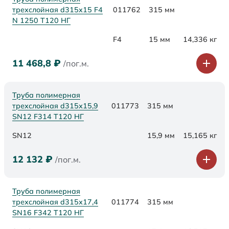
трехслойная d315x15 F4
011762
315 мм
N 1250 Т120 НГ
F4
15 мм
14,336 кг
11 468,8
₽
/пог.м.
Труба полимерная
трехслойная d315х15,9
011773
315 мм
SN12 F314 Т120 НГ
SN12
15,9 мм
15,165 кг
12 132
₽
/пог.м.
Труба полимерная
трехслойная d315х17,4
011774
315 мм
SN16 F342 Т120 НГ