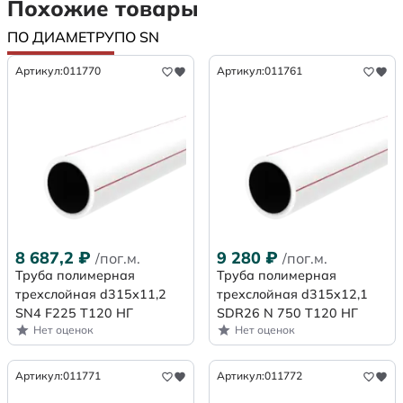
Похожие товары
ПО ДИАМЕТРУ
ПО SN
Артикул:
011770
Артикул:
011761
8 687,2
₽
9 280
₽
/пог.м.
/пог.м.
Труба полимерная
Труба полимерная
трехслойная d315х11,2
трехслойная d315x12,1
SN4 F225 Т120 НГ
SDR26 N 750 Т120 НГ
Нет оценок
Нет оценок
Артикул:
011771
Артикул:
011772