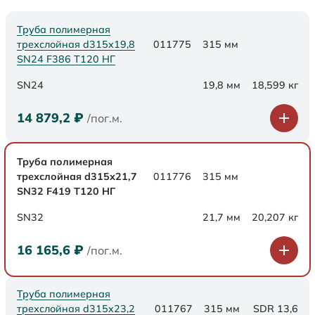
Труба полимерная
трехслойная d315х19,8
011775
315 мм
SN24 F386 Т120 НГ
SN24
19,8 мм
18,599 кг
14 879,2
₽
/пог.м.
Труба полимерная
трехслойная d315х21,7
011776
315 мм
SN32 F419 Т120 НГ
SN32
21,7 мм
20,207 кг
16 165,6
₽
/пог.м.
Труба полимерная
трехслойная d315x23,2
011767
315 мм
SDR 13,6