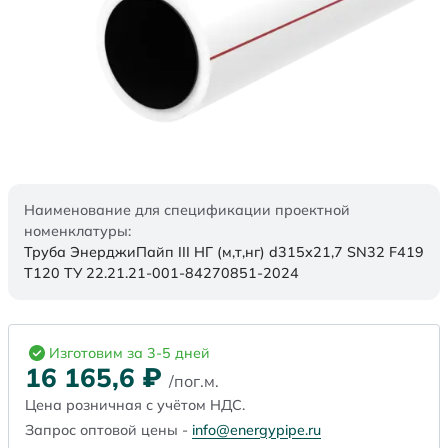
Наименование для спецификации проектной
номенклатуры:
Труба ЭнерджиПайп III НГ (м,т,нг) d315х21,7 SN32 F419
Т120 ТУ 22.21.21-001-84270851-2024
Изготовим за 3-5 дней
16 165,6
₽
/пог.м.
Цена розничная с учётом НДС.
Запрос оптовой цены -
info@energypipe.ru