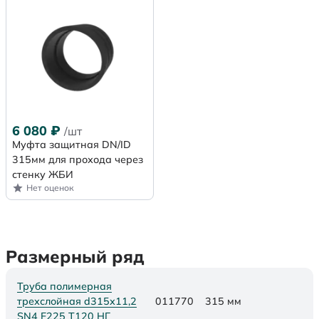
6 080
₽
/шт
Муфта защитная DN/ID
315мм для прохода через
стенку ЖБИ
Нет оценок
Размерный ряд
Труба полимерная
трехслойная d315х11,2
011770
315 мм
SN4 F225 Т120 НГ