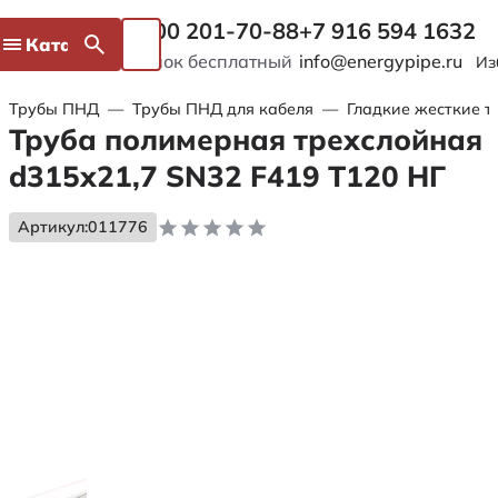
8 800 201-70-88
+7 916 594 1632
Каталог
Звонок бесплатный
info@energypipe.ru
Из
Трубы ПНД
—
Трубы ПНД для кабеля
—
Гладкие жесткие т
Труба полимерная трехслойная
d315х21,7 SN32 F419 Т120 НГ
Артикул:
011776