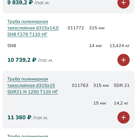
9 839,2
₽
/пог.м.
Труба полимерная
трехслойная d315х14,0
011772
315 мм
SN8 F278 Т120 НГ
SN8
14 мм
13,424 кг
10 739,2
₽
/пог.м.
Труба полимерная
трехслойная d315x15
011763
315 мм
SDR 21
SDR21 N 1250 Т120 НГ
15 мм
14,2 кг
11 360
₽
/пог.м.
Труба полимерная