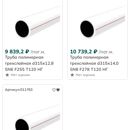
9 839,2
₽
10 739,2
₽
/пог.м.
/пог.м.
Труба полимерная
Труба полимерная
трехслойная d315х12,8
трехслойная d315х14,0
SN6 F255 Т120 НГ
SN8 F278 Т120 НГ
Нет оценок
Нет оценок
Артикул:
011763