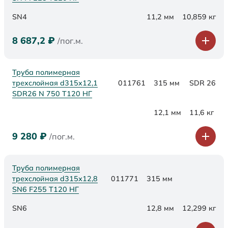
SN4
11,2 мм
10,859 кг
8 687,2
₽
/пог.м.
Труба полимерная
трехслойная d315x12,1
011761
315 мм
SDR 26
SDR26 N 750 Т120 НГ
12,1 мм
11,6 кг
9 280
₽
/пог.м.
Труба полимерная
трехслойная d315х12,8
011771
315 мм
SN6 F255 Т120 НГ
SN6
12,8 мм
12,299 кг