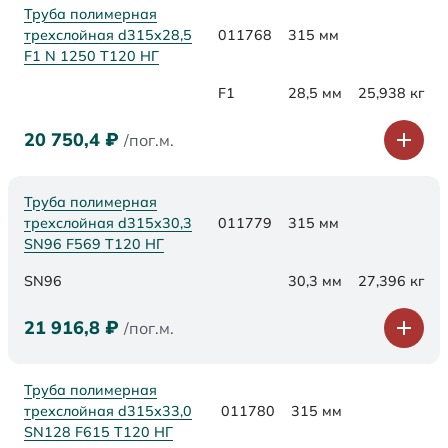
Труба полимерная
трехслойная d315x28,5
011768
315 мм
F1 N 1250 Т120 НГ
F1
28,5 мм
25,938 кг
20 750,4
₽
/пог.м.
Труба полимерная
трехслойная d315х30,3
011779
315 мм
SN96 F569 Т120 НГ
SN96
30,3 мм
27,396 кг
21 916,8
₽
/пог.м.
Труба полимерная
трехслойная d315х33,0
011780
315 мм
SN128 F615 Т120 НГ