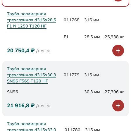
Труба полимерная
трехслойная d315x28,5
011768
315 мм
F1 N 1250 Т120 НГ
F1
28,5 мм
25,938 кг
20 750,4
₽
/пог.м.
Труба полимерная
трехслойная d315х30,3
011779
315 мм
SN96 F569 Т120 НГ
SN96
30,3 мм
27,396 кг
21 916,8
₽
/пог.м.
Труба полимерная
трехслойная d315х33,0
011780
315 мм