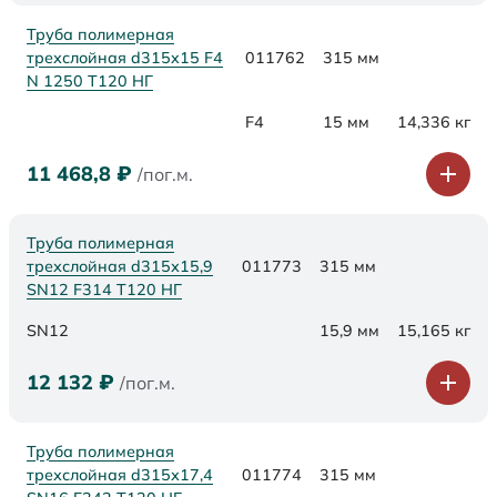
Труба полимерная
трехслойная d315x15 F4
011762
315 мм
N 1250 Т120 НГ
F4
15 мм
14,336 кг
11 468,8
₽
/пог.м.
Труба полимерная
трехслойная d315х15,9
011773
315 мм
SN12 F314 Т120 НГ
SN12
15,9 мм
15,165 кг
12 132
₽
/пог.м.
Труба полимерная
трехслойная d315х17,4
011774
315 мм