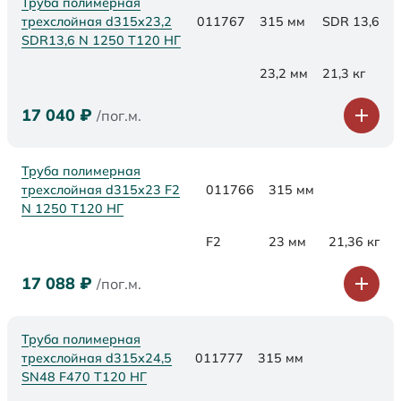
Труба полимерная
трехслойная d315x23,2
011767
315 мм
SDR 13,6
SDR13,6 N 1250 Т120 НГ
23,2 мм
21,3 кг
17 040
₽
/пог.м.
Труба полимерная
трехслойная d315x23 F2
011766
315 мм
N 1250 Т120 НГ
F2
23 мм
21,36 кг
17 088
₽
/пог.м.
Труба полимерная
трехслойная d315х24,5
011777
315 мм
SN48 F470 Т120 НГ