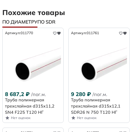
Похожие товары
ПО ДИАМЕТРУ
ПО SDR
Артикул:
011770
Артикул:
011761
8 687,2
₽
9 280
₽
/пог.м.
/пог.м.
Труба полимерная
Труба полимерная
трехслойная d315х11,2
трехслойная d315x12,1
SN4 F225 Т120 НГ
SDR26 N 750 Т120 НГ
Нет оценок
Нет оценок