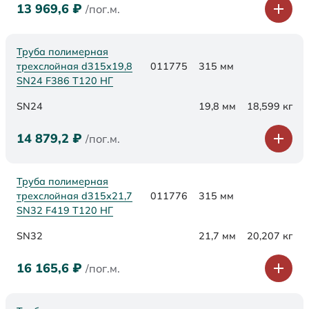
13 969,6
₽
/пог.м.
Труба полимерная
трехслойная d315х19,8
011775
315 мм
SN24 F386 Т120 НГ
SN24
19,8 мм
18,599 кг
14 879,2
₽
/пог.м.
Труба полимерная
трехслойная d315х21,7
011776
315 мм
SN32 F419 Т120 НГ
SN32
21,7 мм
20,207 кг
16 165,6
₽
/пог.м.