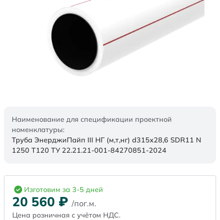
Наименование для спецификации проектной
номенклатуры:
Труба ЭнерджиПайп III НГ (м,т,нг) d315x28,6 SDR11 N
1250 Т120 ТУ 22.21.21-001-84270851-2024
Изготовим за 3-5 дней
20 560
₽
/пог.м.
Цена розничная с учётом НДС.