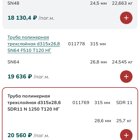
SN48
24,5 мм
22,663 кг
18 130,4
₽
/пог.м.
Труба полимерная
трехслойная d315х26,8
011778
315 мм
SN64 F510 Т120 НГ
SN64
26,8 мм
24,545 кг
19 636
₽
/пог.м.
Труба полимерная
трехслойная d315x28,6
011769
315 мм
SDR 11
SDR11 N 1250 Т120 НГ
28,6 мм
25,7 кг
20 560
₽
/пог.м.