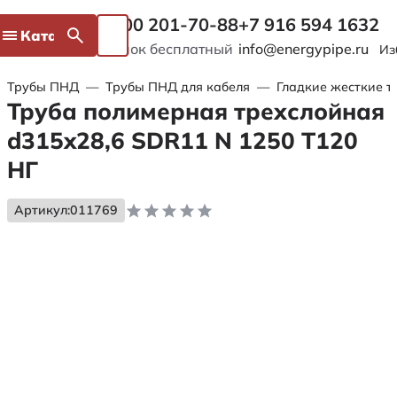
8 800 201-70-88
+7 916 594 1632
Каталог
Звонок бесплатный
info@energypipe.ru
Из
Трубы ПНД
—
Трубы ПНД для кабеля
—
Гладкие жесткие т
Труба полимерная трехслойная
d315x28,6 SDR11 N 1250 Т120
НГ
Артикул:
011769