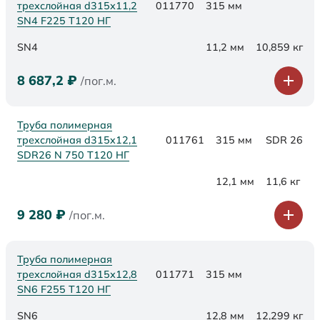
трехслойная d315х11,2
011770
315 мм
SN4 F225 Т120 НГ
SN4
11,2 мм
10,859 кг
8 687,2
₽
/пог.м.
Труба полимерная
трехслойная d315x12,1
011761
315 мм
SDR 26
SDR26 N 750 Т120 НГ
12,1 мм
11,6 кг
9 280
₽
/пог.м.
Труба полимерная
трехслойная d315х12,8
011771
315 мм
SN6 F255 Т120 НГ
SN6
12,8 мм
12,299 кг