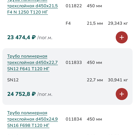
трехслойная d450x21,5
011822
450 мм
F4 N 1250 Т120 НГ
F4
21,5 мм
29,343 кг
23 474,4
₽
/пог.м.
Труба полимерная
трехслойная d450х22,7
011833
450 мм
SN12 F641 Т120 НГ
SN12
22,7 мм
30,941 кг
24 752,8
₽
/пог.м.
Труба полимерная
трехслойная d450х24,9
011834
450 мм
SN16 F698 Т120 НГ