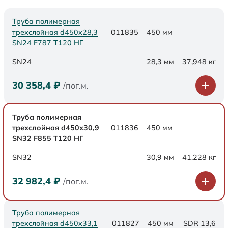
Труба полимерная
трехслойная d450х28,3
011835
450 мм
SN24 F787 Т120 НГ
SN24
28,3 мм
37,948 кг
30 358,4
₽
/пог.м.
Труба полимерная
трехслойная d450х30,9
011836
450 мм
SN32 F855 Т120 НГ
SN32
30,9 мм
41,228 кг
32 982,4
₽
/пог.м.
Труба полимерная
трехслойная d450x33,1
011827
450 мм
SDR 13,6