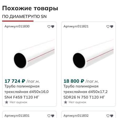
Похожие товары
ПО ДИАМЕТРУ
ПО SN
Артикул:
011830
Артикул:
011821
17 724
₽
18 800
₽
/пог.м.
/пог.м.
Труба полимерная
Труба полимерная
трехслойная d450х16,0
трехслойная d450x17,2
SN4 F459 Т120 НГ
SDR26 N 750 Т120 НГ
Нет оценок
Нет оценок
Артикул:
011831
Артикул:
011832