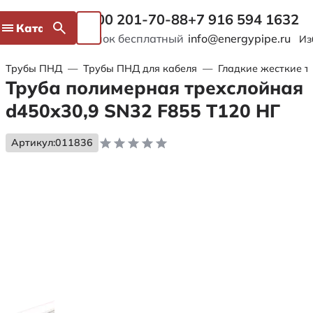
8 800 201-70-88
+7 916 594 1632
Каталог
Звонок бесплатный
info@energypipe.ru
Из
Трубы ПНД
—
Трубы ПНД для кабеля
—
Гладкие жесткие т
Труба полимерная трехслойная
d450х30,9 SN32 F855 Т120 НГ
Артикул:
011836