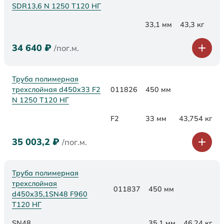
SDR13,6 N 1250 Т120 НГ
33,1 мм
43,3 кг
34 640
₽
/пог.м.
Труба полимерная
трехслойная d450x33 F2
011826
450 мм
N 1250 Т120 НГ
F2
33 мм
43,754 кг
35 003,2
₽
/пог.м.
Труба полимерная
трехслойная
011837
450 мм
d450х35,1SN48 F960
Т120 НГ
SN48
35,1 мм
46,24 кг