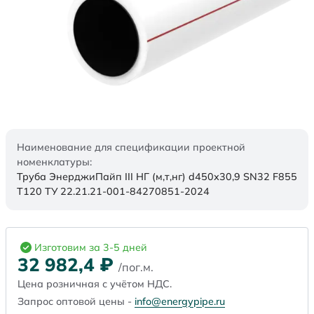
Наименование для спецификации проектной
номенклатуры:
Труба ЭнерджиПайп III НГ (м,т,нг) d450х30,9 SN32 F855
Т120 ТУ 22.21.21-001-84270851-2024
Изготовим за 3-5 дней
32 982,4
₽
/пог.м.
Цена розничная с учётом НДС.
Запрос оптовой цены -
info@energypipe.ru