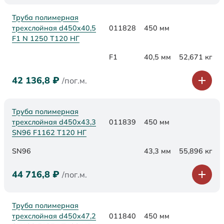
Труба полимерная
трехслойная d450x40,5
011828
450 мм
F1 N 1250 Т120 НГ
F1
40,5 мм
52,671 кг
42 136,8
₽
/пог.м.
Труба полимерная
трехслойная d450х43,3
011839
450 мм
SN96 F1162 Т120 НГ
SN96
43,3 мм
55,896 кг
44 716,8
₽
/пог.м.
Труба полимерная
трехслойная d450х47,2
011840
450 мм