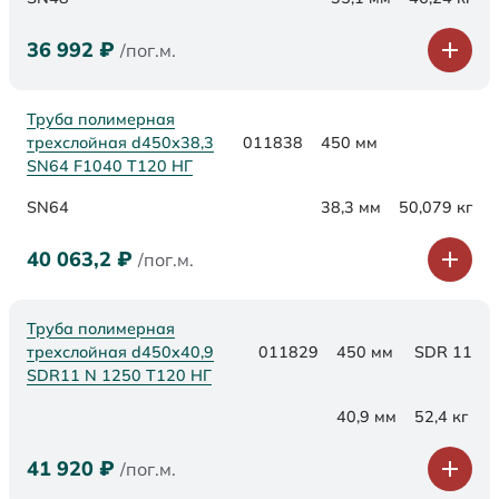
36 992
₽
/пог.м.
Труба полимерная
трехслойная d450х38,3
011838
450 мм
SN64 F1040 Т120 НГ
SN64
38,3 мм
50,079 кг
40 063,2
₽
/пог.м.
Труба полимерная
трехслойная d450x40,9
011829
450 мм
SDR 11
SDR11 N 1250 Т120 НГ
40,9 мм
52,4 кг
41 920
₽
/пог.м.