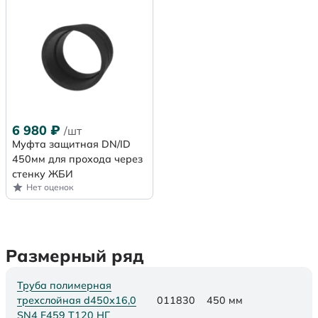
6 980
₽
/шт
Муфта защитная DN/ID
450мм для прохода через
стенку ЖБИ
Нет оценок
Размерный ряд
Труба полимерная
трехслойная d450х16,0
011830
450 мм
SN4 F459 Т120 НГ