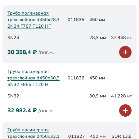
Труба полимерная
трехслойная d450х28,3
011835
450 мм
SN24 F787 Т120 НГ
SN24
28,3 мм
37,948 кг
30 358,4
₽
/пог.м.
Труба полимерная
трехслойная d450х30,9
011836
450 мм
SN32 F855 Т120 НГ
SN32
30,9 мм
41,228 кг
32 982,4
₽
/пог.м.
Труба полимерная
трехслойная d450x33,1
011827
450 мм
SDR 13,6