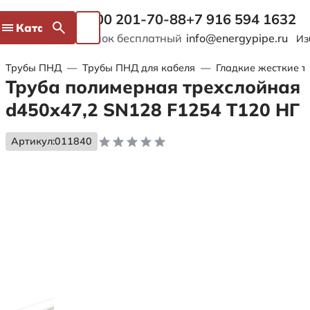
8 800 201-70-88
+7 916 594 1632
Каталог
Звонок бесплатный
info@energypipe.ru
Из
Трубы ПНД
—
Трубы ПНД для кабеля
—
Гладкие жесткие т
Труба полимерная трехслойная
d450х47,2 SN128 F1254 Т120 НГ
Артикул:
011840