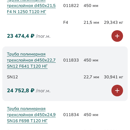
трехслойная d450x21,5
011822
450 мм
F4 N 1250 Т120 НГ
F4
21,5 мм
29,343 кг
23 474,4
₽
/пог.м.
Труба полимерная
трехслойная d450х22,7
011833
450 мм
SN12 F641 Т120 НГ
SN12
22,7 мм
30,941 кг
24 752,8
₽
/пог.м.
Труба полимерная
трехслойная d450х24,9
011834
450 мм
SN16 F698 Т120 НГ