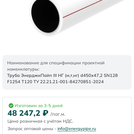
Наименование для спецификации проектной
номенклатуры:
Труба ЭнерджиПайп III НГ (м,т,нг) d450х47,2 SN128
F1254 Т120 ТУ 22.21.21-001-84270851-2024
Изготовим за 3-5 дней
48 247,2
₽
/пог.м.
Цена розничная с учётом НДС.
Запрос оптовой цены -
info@energypipe.ru