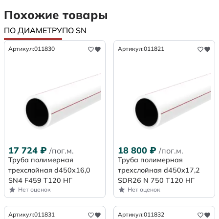
Похожие товары
ПО ДИАМЕТРУ
ПО SN
Артикул:
011830
Артикул:
011821
17 724
₽
18 800
₽
/пог.м.
/пог.м.
Труба полимерная
Труба полимерная
трехслойная d450х16,0
трехслойная d450x17,2
SN4 F459 Т120 НГ
SDR26 N 750 Т120 НГ
Нет оценок
Нет оценок
Артикул:
011831
Артикул:
011832