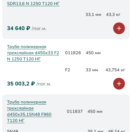
SDR13,6 N 1250 Т120 НГ
33,1 мм
43,3 кг
34 640
₽
/пог.м.
Труба полимерная
трехслойная d450x33 F2
011826
450 мм
N 1250 Т120 НГ
F2
33 мм
43,754 кг
35 003,2
₽
/пог.м.
Труба полимерная
трехслойная
011837
450 мм
d450х35,1SN48 F960
Т120 НГ
SN48
35,1 мм
46,24 кг