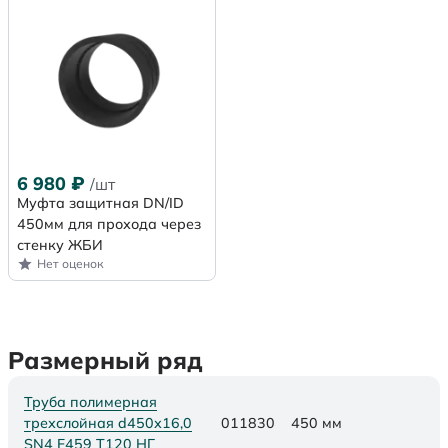
6 980
₽
/шт
Муфта защитная DN/ID
450мм для прохода через
стенку ЖБИ
Нет оценок
Размерный ряд
Труба полимерная
трехслойная d450х16,0
011830
450 мм
SN4 F459 Т120 НГ