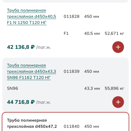
Труба полимерная
трехслойная d450x40,5
011828
450 мм
F1 N 1250 Т120 НГ
F1
40,5 мм
52,671 кг
42 136,8
₽
/пог.м.
Труба полимерная
трехслойная d450х43,3
011839
450 мм
SN96 F1162 Т120 НГ
SN96
43,3 мм
55,896 кг
44 716,8
₽
/пог.м.
Труба полимерная
трехслойная d450х47,2
011840
450 мм