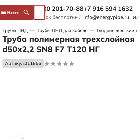
8 800 201-70-88
+7 916 594 1632
Каталог
Звонок бесплатный
info@energypipe.ru
Из
Трубы ПНД
—
Трубы ПНД для кабеля
—
Гладкие жесткие т
Труба полимерная трехслойная
d50х2,2 SN8 F7 Т120 НГ
Артикул:
011856