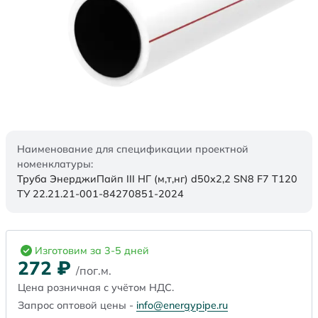
Наименование для спецификации проектной
номенклатуры:
Труба ЭнерджиПайп III НГ (м,т,нг) d50х2,2 SN8 F7 Т120
ТУ 22.21.21-001-84270851-2024
Изготовим за 3-5 дней
272
₽
/пог.м.
Цена розничная с учётом НДС.
Запрос оптовой цены -
info@energypipe.ru