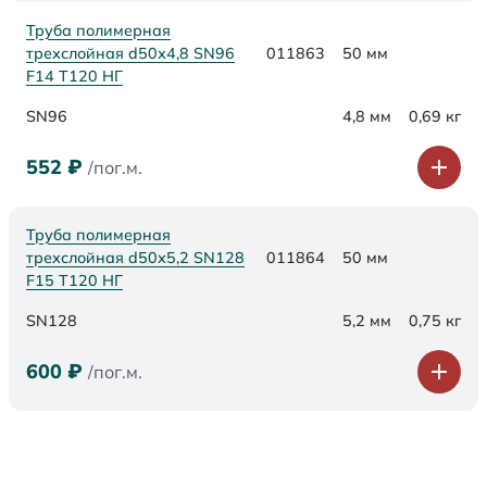
Труба полимерная
трехслойная d50х4,8 SN96
011863
50 мм
F14 Т120 НГ
SN96
4,8 мм
0,69 кг
552
₽
/пог.м.
Труба полимерная
трехслойная d50х5,2 SN128
011864
50 мм
F15 Т120 НГ
SN128
5,2 мм
0,75 кг
600
₽
/пог.м.