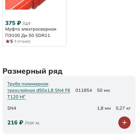
375
₽
/шт
Муфта электросварная
ПЭ100 Дн 50 SDR11
5
4 отзыва
Размерный ряд
Труба полимерная
трехслойная d50х1,8 SN4 F6
011854
50 мм
Т120 НГ
SN4
1,8 мм
0,27 кг
216
₽
/пог.м.