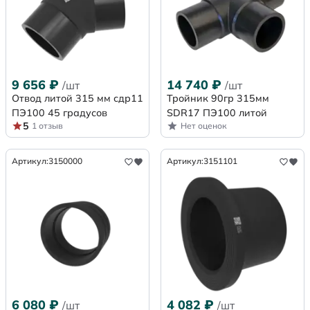
9 656
₽
14 740
₽
/шт
/шт
Отвод литой 315 мм сдр11
Тройник 90гр 315мм
ПЭ100 45 градусов
SDR17 ПЭ100 литой
5
1 отзыв
Нет оценок
Артикул:
3150000
Артикул:
3151101
6 080
₽
4 082
₽
/шт
/шт