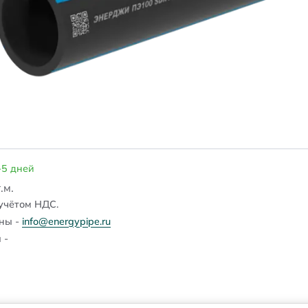
-5 дней
.м.
учётом НДС.
ены -
info@energypipe.ru
 -