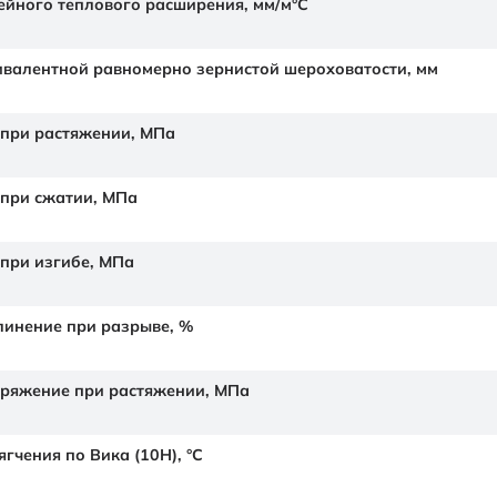
йного теплового расширения,
мм/м°С
валентной равномерно зернистой шероховатости,
мм
 при растяжении,
МПа
 при сжатии,
МПа
 при изгибе,
МПа
линение при разрыве,
%
ряжение при растяжении,
МПа
гчения по Вика (10Н),
°C