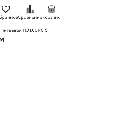
бранное
Сравнение
Корзина
 питьевая ПЭ100RC SDR 11 d110 х 10 мм
мм