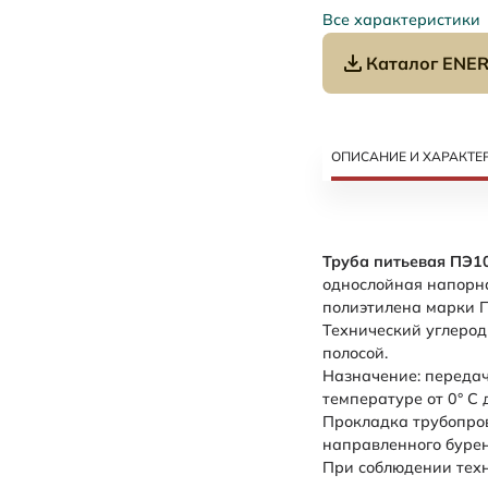
Все характеристики
Каталог ENER
ОПИСАНИЕ И ХАРАКТЕ
Труба питьевая ПЭ1
однослойная напорна
полиэтилена марки П
Технический углерод
полосой.
Назначение: передач
температуре от 0° С 
Прокладка трубопров
направленного бурен
При соблюдении техн