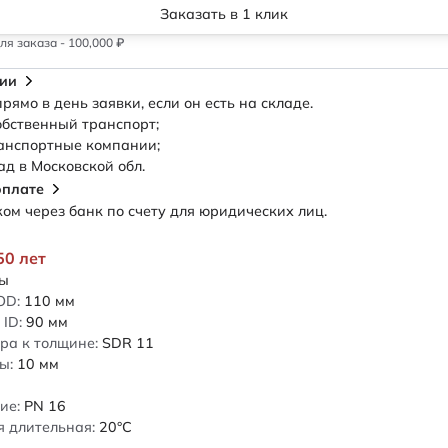
Заказать в 1 клик
я заказа - 100,000 ₽
сии
рямо в день заявки, если он есть на складе.
обственный транспорт;
анспортные компании;
ад в Московской обл.
оплате
м через банк по счету для юридических лиц.
50 лет
ды
OD:
110
мм
ID:
90
мм
ра к толщине:
SDR 11
ы:
10
мм
ие:
PN 16
 длительная:
20°C