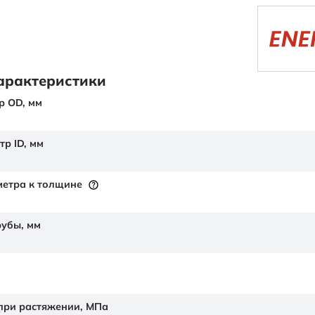
арактеристики
р OD,
мм
тр ID,
мм
етра к толщине
рубы,
мм
 при растяжении,
МПа