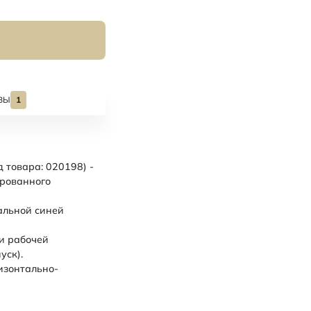
ВЫ
1
 товара: 020198) -
ированного
альной синей
и рабочей
уск).
изонтально-