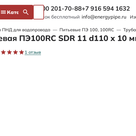
8 800 201-70-88
+7 916 594 1632
Каталог
Звонок бесплатный
info@energypipe.ru
Из
ы ПНД для водопровода
—
Питьевые ПЭ 100, 100RC
—
Труба
евая ПЭ100RC SDR 11 d110 х 10 
1 отзыв