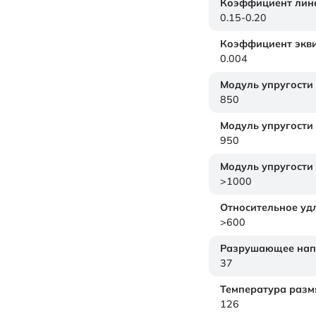
Коэффициент лине
0.15-0.20
Коэффициент экви
0.004
Модуль упругости
850
Модуль упругости
950
Модуль упругости
>1000
Относительное уд
>600
Разрушающее нап
37
Температура размя
126