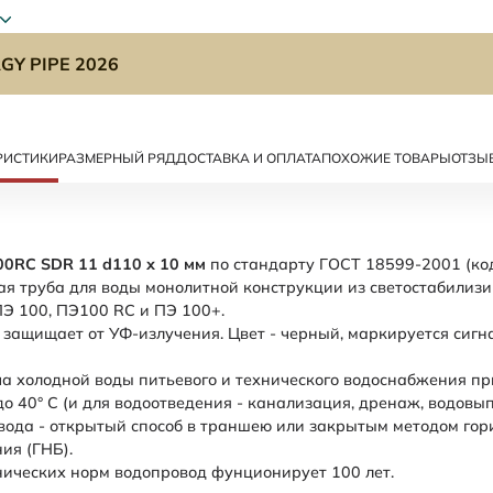
GY PIPE 2026
РИСТИКИ
РАЗМЕРНЫЙ РЯД
ДОСТАВКА И ОПЛАТА
ПОХОЖИЕ ТОВАРЫ
ОТЗЫ
00RC SDR 11 d110 х 10 мм
по стандарту ГОСТ 18599-2001 (код
я труба для воды монолитной конструкции из светостабилиз
Э 100, ПЭ100 RC и ПЭ 100+.
 защищает от УФ-излучения. Цвет - черный, маркируется сигн
а холодной воды питьевого и технического водоснабжения пр
до 40° С (и для водоотведения - канализация, дренаж, водовып
ода - открытый способ в траншею или закрытым методом гор
ия (ГНБ).
ических норм водопровод фунционирует 100 лет.