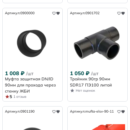
Артикул:
0900000
Артикул:
0901702
1 008
₽
1 050
₽
/шт
/шт
Муфта защитная DN/ID
Тройник 90гр 90мм
90мм для прохода через
SDR17 ПЭ100 литой
Нет оценок
стенку ЖБИ
5
1 отзыв
Артикул:
0901190
Артикул:
mufta-elsv-90-11