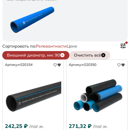
Сортировать по:
Релевантности
Цене
Внешний диаметр, мм: 90
Очистить всё
Артикул:
020154
Артикул:
020350
242,25
₽
271,32
₽
/пог.м.
/пог.м.