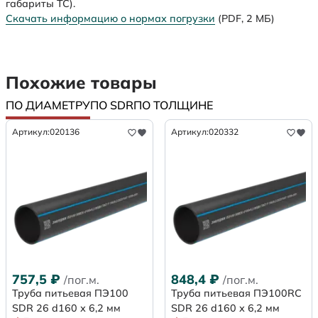
габариты ТС).
Скачать информацию о нормах погрузки
(PDF, 2 МБ)
Похожие товары
ПО ДИАМЕТРУ
ПО SDR
ПО ТОЛЩИНЕ
Артикул:
020136
Артикул:
020332
757,5
₽
848,4
₽
/пог.м.
/пог.м.
Труба питьевая ПЭ100
Труба питьевая ПЭ100RC
SDR 26 d160 х 6,2 мм
SDR 26 d160 х 6,2 мм