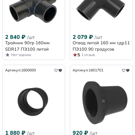
2 840
₽
2 079
₽
/шт
/шт
Тройник 90гр 160мм
Отвод литой 160 мм сдр11
SDR17 ПЭ100 литой
ПЭ100 90 градусов
5
Нет оценок
1 отзыв
Артикул:
1600000
Артикул:
1601701
1 880
₽
920
₽
/шт
/шт