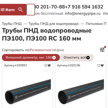
8 800 201-70-88
+7 916 594 1632
Каталог
Звонок бесплатный
info@energypipe.ru
Из
Трубы ПНД
—
Трубы ПНД для водопровода
—
Питьевые ПЭ
Трубы ПНД водопроводные
ПЭ100, ПЭ100 RC 160 мм
Сортировать по:
Релевантности
Цене
Внешний диаметр, мм: 160
Очистить всё
Артикул:
020057
Артикул:
020136