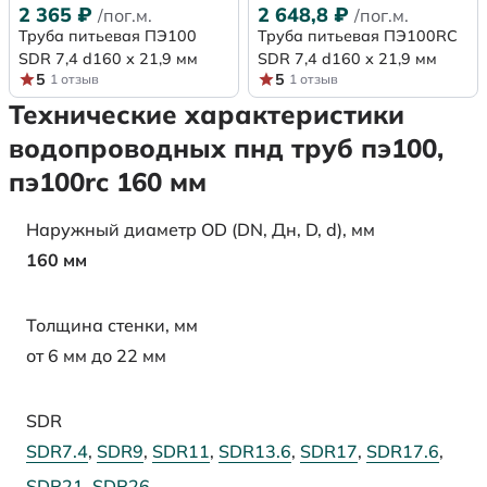
2 365
₽
2 648,8
₽
/пог.м.
/пог.м.
Труба питьевая ПЭ100
Труба питьевая ПЭ100RC
SDR 7,4 d160 х 21,9 мм
SDR 7,4 d160 х 21,9 мм
5
5
1 отзыв
1 отзыв
Технические характеристики
водопроводных пнд труб пэ100,
пэ100rc 160 мм
Наружный диаметр OD (DN, Дн, D, d), мм
160 мм
Толщина стенки, мм
от 6 мм до 22 мм
SDR
SDR7.4
,
SDR9
,
SDR11
,
SDR13.6
,
SDR17
,
SDR17.6
,
SDR21
,
SDR26