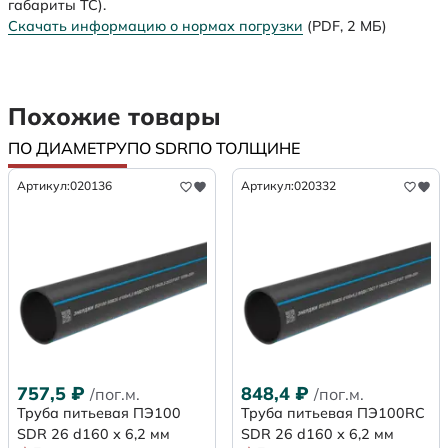
габариты ТС).
Скачать информацию о нормах погрузки
(PDF, 2 МБ)
Похожие товары
ПО ДИАМЕТРУ
ПО SDR
ПО ТОЛЩИНЕ
Артикул:
020136
Артикул:
020332
757,5
₽
848,4
₽
/пог.м.
/пог.м.
Труба питьевая ПЭ100
Труба питьевая ПЭ100RC
SDR 26 d160 х 6,2 мм
SDR 26 d160 х 6,2 мм