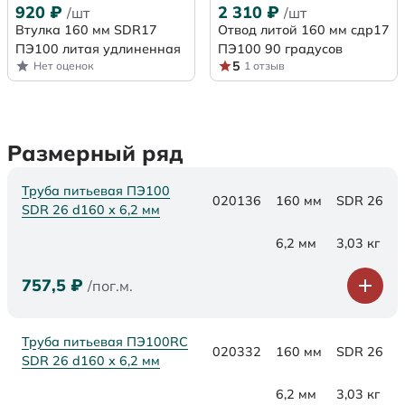
920
₽
2 310
₽
/шт
/шт
Втулка 160 мм SDR17
Отвод литой 160 мм сдр17
ПЭ100 литая удлиненная
ПЭ100 90 градусов
5
Нет оценок
1 отзыв
Размерный ряд
Труба питьевая ПЭ100
020136
160 мм
SDR 26
SDR 26 d160 х 6,2 мм
6,2 мм
3,03 кг
757,5
₽
/пог.м.
Труба питьевая ПЭ100RC
020332
160 мм
SDR 26
SDR 26 d160 х 6,2 мм
6,2 мм
3,03 кг