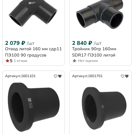
2 079
₽
2 840
₽
/шт
/шт
Отвод литой 160 мм сдр11
Тройник 90гр 160мм
ПЭ100 90 градусов
SDR17 ПЭ100 литой
5
1 отзыв
Нет оценок
Артикул:
1601101
Артикул:
1601701