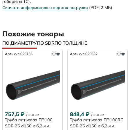
габариты ТС).
Скачать информацию о нормах погрузки
(PDF, 2 МБ)
Похожие товары
ПО ДИАМЕТРУ
ПО SDR
ПО ТОЛЩИНЕ
Артикул:
020136
Артикул:
020332
757,5
₽
848,4
₽
/пог.м.
/пог.м.
Труба питьевая ПЭ100
Труба питьевая ПЭ100RC
SDR 26 d160 х 6,2 мм
SDR 26 d160 х 6,2 мм