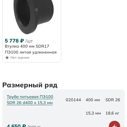
5 778
₽
/шт
Втулка 400 мм SDR17
ПЭ100 литая удлиненная
Нет оценок
Размерный ряд
Труба питьевая ПЭ100
020144
400 мм
SDR 26
SDR 26 d400 х 15,3 мм
15,3 мм
18,6 кг
4 650
₽
/пог.м.