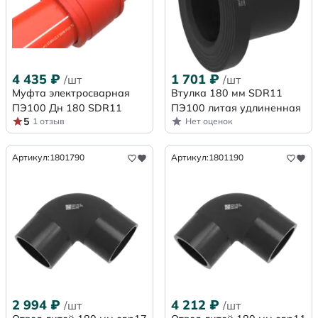
4 435
₽
1 701
₽
/шт
/шт
Муфта электросварная
Втулка 180 мм SDR11
ПЭ100 Дн 180 SDR11
ПЭ100 литая удлиненная
5
1 отзыв
Нет оценок
Артикул:
1801790
Артикул:
1801190
2 994
₽
4 212
₽
/шт
/шт