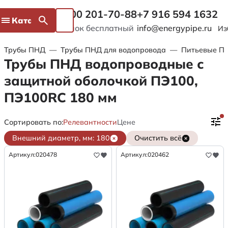
8 800 201-70-88
+7 916 594 1632
Каталог
Звонок бесплатный
info@energypipe.ru
Из
Трубы ПНД
—
Трубы ПНД для водопровода
—
Питьевые ПЭ
Трубы ПНД водопроводные с
защитной оболочкой ПЭ100,
ПЭ100RC 180 мм
Сортировать по:
Релевантности
Цене
Внешний диаметр, мм: 180
Очистить всё
Артикул:
020478
Артикул:
020462