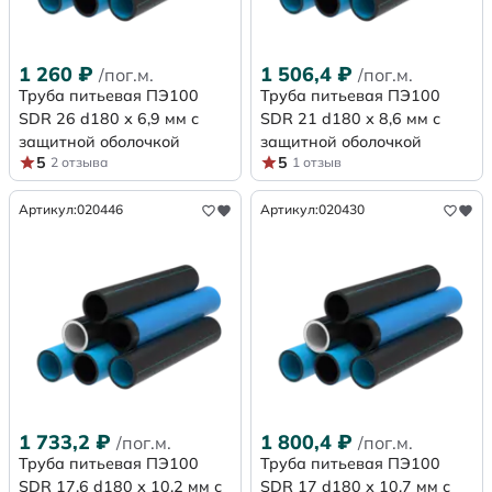
1 260
₽
1 506,4
₽
/пог.м.
/пог.м.
Труба питьевая ПЭ100
Труба питьевая ПЭ100
SDR 26 d180 х 6,9 мм с
SDR 21 d180 х 8,6 мм с
защитной оболочкой
защитной оболочкой
5
5
2 отзыва
1 отзыв
Артикул:
020446
Артикул:
020430
1 733,2
₽
1 800,4
₽
/пог.м.
/пог.м.
Труба питьевая ПЭ100
Труба питьевая ПЭ100
SDR 17,6 d180 х 10,2 мм с
SDR 17 d180 х 10,7 мм с