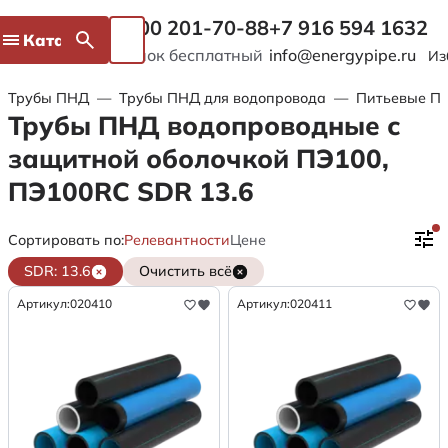
8 800 201-70-88
+7 916 594 1632
Каталог
Звонок бесплатный
info@energypipe.ru
Из
Трубы ПНД
—
Трубы ПНД для водопровода
—
Питьевые ПЭ
Трубы ПНД водопроводные с
защитной оболочкой ПЭ100,
ПЭ100RC SDR 13.6
Сортировать по:
Релевантности
Цене
SDR: 13.6
Очистить всё
Артикул:
020410
Артикул:
020411