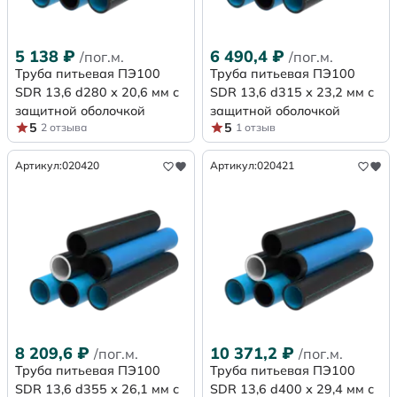
5 138
₽
6 490,4
₽
/пог.м.
/пог.м.
Труба питьевая ПЭ100
Труба питьевая ПЭ100
SDR 13,6 d280 х 20,6 мм с
SDR 13,6 d315 х 23,2 мм с
защитной оболочкой
защитной оболочкой
5
5
2 отзыва
1 отзыв
Артикул:
020420
Артикул:
020421
8 209,6
₽
10 371,2
₽
/пог.м.
/пог.м.
Труба питьевая ПЭ100
Труба питьевая ПЭ100
SDR 13,6 d355 х 26,1 мм с
SDR 13,6 d400 х 29,4 мм с