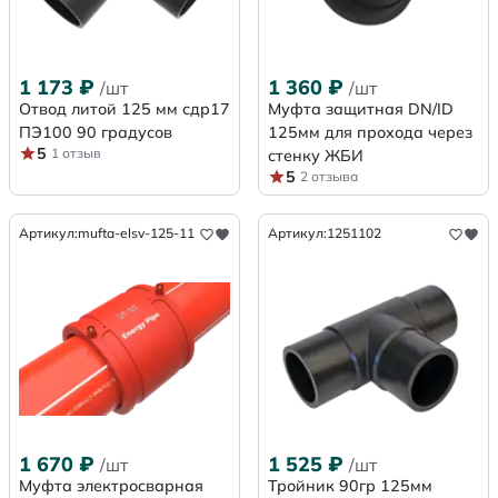
1 173
₽
1 360
₽
/шт
/шт
Отвод литой 125 мм сдр17
Муфта защитная DN/ID
ПЭ100 90 градусов
125мм для прохода через
5
1 отзыв
стенку ЖБИ
5
2 отзыва
Артикул:
mufta-elsv-125-11
Артикул:
1251102
1 670
₽
1 525
₽
/шт
/шт
Муфта электросварная
Тройник 90гр 125мм