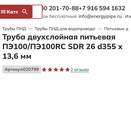
8 800 201-70-88
+7 916 594 1632
Каталог
Звонок бесплатный
info@energypipe.ru
Из
Трубы ПНД
—
Трубы ПНД для водопровода
—
Питьевые дв
Труба двухслойная питьевая
ПЭ100/ПЭ100RC SDR 26 d355 х
13,6 мм
Артикул:
020799
2 отзыва