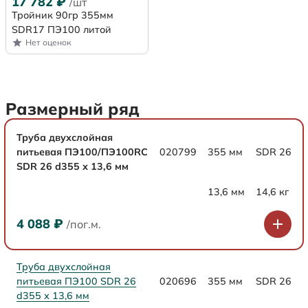
17 782
₽
/шт
Тройник 90гр 355мм
SDR17 ПЭ100 литой
Нет оценок
Размерный ряд
Труба двухслойная
питьевая ПЭ100/ПЭ100RC
020799
355 мм
SDR 26
SDR 26 d355 х 13,6 мм
13,6 мм
14,6 кг
4 088
₽
/пог.м.
Труба двухслойная
питьевая ПЭ100 SDR 26
020696
355 мм
SDR 26
d355 х 13,6 мм