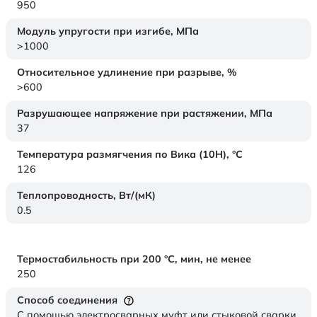
950
Модуль упругости при изгибе,
МПа
>1000
Относительное удлинение при разрыве,
%
>600
Разрушающее напряжение при растяжении,
МПа
37
Температура размягчения по Вика (10Н),
°C
126
Теплопроводность,
Вт/(мК)
0.5
Термостабильность при 200 °С, мин, не менее
250
Способ соединения
С помощью электросварных муфт или стыковой сварки