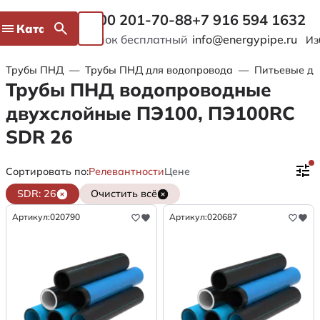
8 800 201-70-88
+7 916 594 1632
Каталог
Звонок бесплатный
info@energypipe.ru
Из
Трубы ПНД
—
Трубы ПНД для водопровода
—
Питьевые дв
Трубы ПНД водопроводные
двухслойные ПЭ100, ПЭ100RC
SDR 26
Сортировать по:
Релевантности
Цене
SDR: 26
Очистить всё
Артикул:
020790
Артикул:
020687