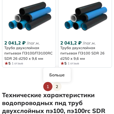
2 041,2
₽
2 041,2
₽
/пог.м.
/пог.м.
Труба двухслойная
Труба двухслойная
питьевая ПЭ100/ПЭ100RC
питьевая ПЭ100 SDR 26
SDR 26 d250 х 9,6 мм
d250 х 9,6 мм
5
5
1 отзыв
1 отзыв
Больше
1
2
Текущая страница
Страница
Технические характеристики
водопроводных пнд труб
двухслойных пэ100, пэ100rc SDR