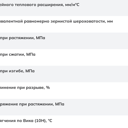
йного теплового расширения,
мм/м°С
валентной равномерно зернистой шероховатости,
мм
 при растяжении,
МПа
 при сжатии,
МПа
 при изгибе,
МПа
линение при разрыве,
%
ряжение при растяжении,
МПа
гчения по Вика (10Н),
°C