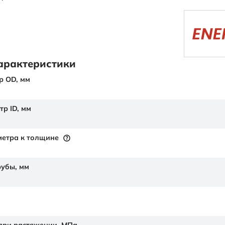
арактеристики
р OD,
мм
тр ID,
мм
етра к толщине
рубы,
мм