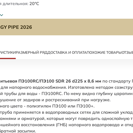
 длительная:
20°C
GY PIPE 2026
РИСТИКИ
РАЗМЕРНЫЙ РЯД
ДОСТАВКА И ОПЛАТА
ПОХОЖИЕ ТОВАРЫ
ОТЗЫ
питьевая ПЭ100RC/ПЭ100 SDR 26 d225 х 8,6 мм
по стандарту
) для напорного водоснабжения. Изготовлена методом соэкстру
 трубы для воды - ПЭ100RC. По нему видно глубину царапин
шение от задиров и растрескиваний при нагрузке.
ного цвета - полиэтилен ПЭ100 или ПЭ100+.
труба применяется в водопроводных сетях для сложной укла
камнями и арматурой, которые могут повредить однослойную 
ншейного восстановления (ГНБ) напорного водопровода и отк
братной засыпки.