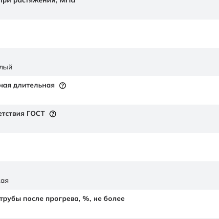
 при растяжении,
МПа
елый
чая длительная
етствия ГОСТ
кая
рубы после прогрева, %, не более