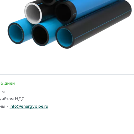
-5 дней
.м.
учётом НДС.
ены -
info@energypipe.ru
 -