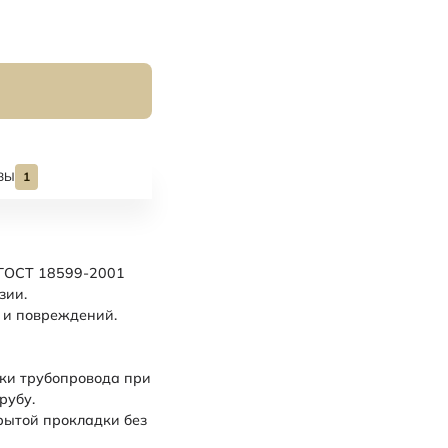
ВЫ
1
 ГОСТ 18599-2001
зии.
 и повреждений.
дки трубопровода при
трубу.
рытой прокладки без