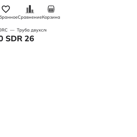
бранное
Сравнение
Корзина
00RC
—
Труба двухслойная питьевая ПЭ100RC/ПЭ100 SDR 26 d
0 SDR 26