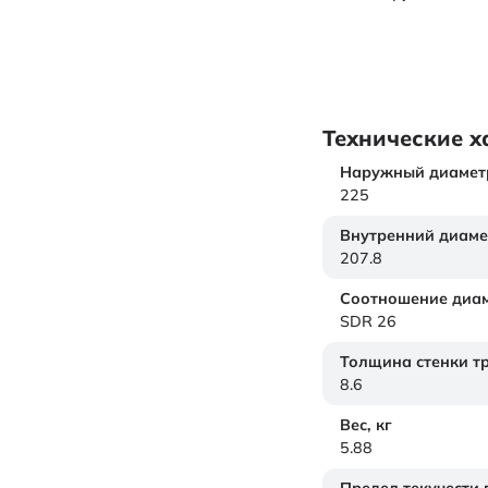
Технические х
Наружный диамет
225
Внутренний диаме
207.8
Соотношение диам
SDR 26
Толщина стенки т
8.6
Вес,
кг
5.88