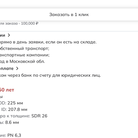
Заказать в 1 клик
я заказа - 100,000 ₽
сии
рямо в день заявки, если он есть на складе.
обственный транспорт;
анспортные компании;
ад в Московской обл.
оплате
м через банк по счету для юридических лиц.
50 лет
ды
OD:
225
мм
ID:
207.8
мм
ра к толщине:
SDR 26
ы:
8.6
мм
ие:
PN 6,3