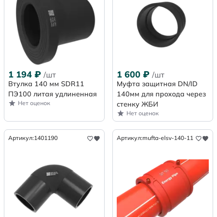
1 194
₽
1 600
₽
/шт
/шт
Втулка 140 мм SDR11
Муфта защитная DN/ID
ПЭ100 литая удлиненная
140мм для прохода через
Нет оценок
стенку ЖБИ
Нет оценок
Артикул:
1401190
Артикул:
mufta-elsv-140-11