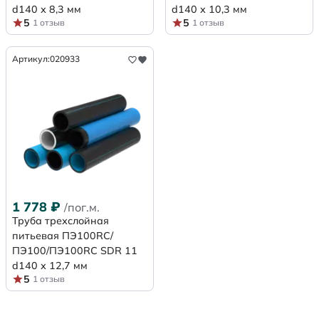
d140 х 8,3 мм
d140 х 10,3 мм
5
5
1 отзыв
1 отзыв
Артикул:
020933
1 778
₽
/пог.м.
Труба трехслойная
питьевая ПЭ100RC/
ПЭ100/ПЭ100RC SDR 11
d140 х 12,7 мм
5
1 отзыв