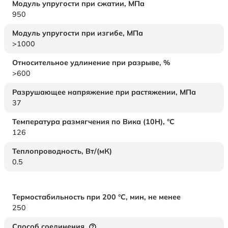
Модуль упругости при сжатии,
МПа
950
Модуль упругости при изгибе,
МПа
>1000
Относительное удлинение при разрыве,
%
>600
Разрушающее напряжение при растяжении,
МПа
37
Температура размягчения по Вика (10Н),
°C
126
Теплопроводность,
Вт/(мК)
0.5
Термостабильность при 200 °С, мин, не менее
250
Способ соединения