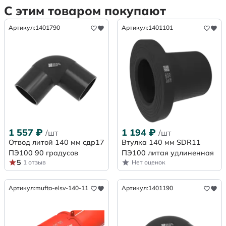
С этим товаром покупают
Артикул:
1401790
Артикул:
1401101
1 557
₽
1 194
₽
/шт
/шт
Отвод литой 140 мм сдр17
Втулка 140 мм SDR11
ПЭ100 90 градусов
ПЭ100 литая удлиненная
5
1 отзыв
Нет оценок
Артикул:
mufta-elsv-140-11
Артикул:
1401190