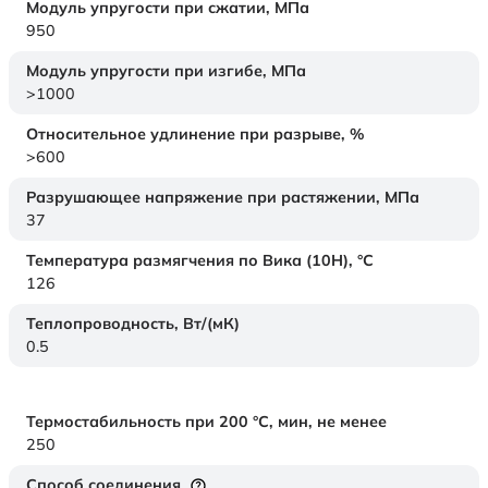
Модуль упругости при сжатии,
МПа
950
Модуль упругости при изгибе,
МПа
>1000
Относительное удлинение при разрыве,
%
>600
Разрушающее напряжение при растяжении,
МПа
37
Температура размягчения по Вика (10Н),
°C
126
Теплопроводность,
Вт/(мК)
0.5
Термостабильность при 200 °С, мин, не менее
250
Способ соединения