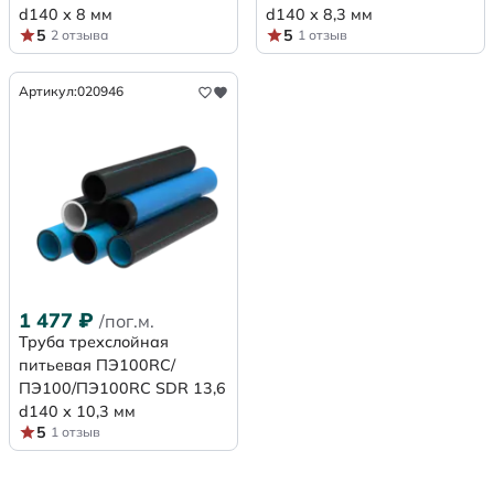
d140 х 8 мм
d140 х 8,3 мм
5
5
2 отзыва
1 отзыв
Артикул:
020946
1 477
₽
/пог.м.
Труба трехслойная
питьевая ПЭ100RC/
ПЭ100/ПЭ100RC SDR 13,6
d140 х 10,3 мм
5
1 отзыв