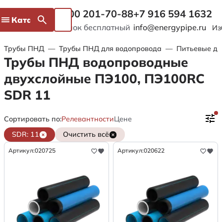
8 800 201-70-88
+7 916 594 1632
Каталог
Звонок бесплатный
info@energypipe.ru
Из
Трубы ПНД
—
Трубы ПНД для водопровода
—
Питьевые дв
Трубы ПНД водопроводные
двухслойные ПЭ100, ПЭ100RC
SDR 11
Сортировать по:
Релевантности
Цене
SDR: 11
Очистить всё
Артикул:
020725
Артикул:
020622