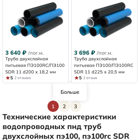
3 640
₽
3 696
₽
/пог.м.
/пог.м.
Труба двухслойная
Труба двухслойная
питьевая ПЭ100RC/ПЭ100
питьевая ПЭ100/ПЭ100RC
SDR 11 d200 х 18,2 мм
SDR 11 d225 х 20,5 мм
5
5
2 отзыва
1 отзыв
Больше
1
2
3
Текущая страница
Страница
Страница
Технические характеристики
водопроводных пнд труб
двухслойных пэ100, пэ100rc SDR