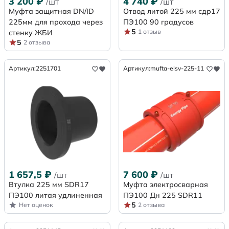
3 200
₽
4 740
₽
/шт
/шт
Муфта защитная DN/ID
Отвод литой 225 мм сдр17
225мм для прохода через
ПЭ100 90 градусов
5
1 отзыв
стенку ЖБИ
5
2 отзыва
Артикул:
2251701
Артикул:
mufta-elsv-225-11
1 657,5
₽
7 600
₽
/шт
/шт
Втулка 225 мм SDR17
Муфта электросварная
ПЭ100 литая удлиненная
ПЭ100 Дн 225 SDR11
5
Нет оценок
2 отзыва