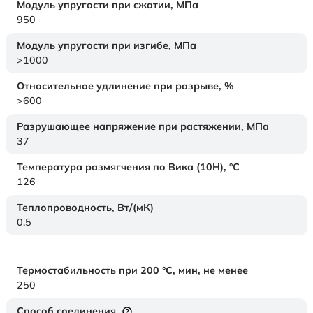
Модуль упругости при сжатии,
МПа
950
Модуль упругости при изгибе,
МПа
>1000
Относительное удлинение при разрыве,
%
>600
Разрушающее напряжение при растяжении,
МПа
37
Температура размягчения по Вика (10Н),
°C
126
Теплопроводность,
Вт/(мК)
0.5
Термостабильность при 200 °С, мин, не менее
250
Способ соединения