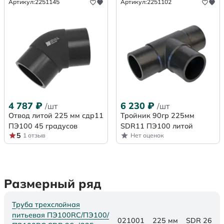
Артикул:
2251145
Артикул:
2251102
4 787
₽
6 230
₽
/шт
/шт
Отвод литой 225 мм сдр11
Тройник 90гр 225мм
ПЭ100 45 градусов
SDR11 ПЭ100 литой
5
1 отзыв
Нет оценок
Размерный ряд
Труба трехслойная
питьевая ПЭ100RC/ПЭ100/
021001
225 мм
SDR 26