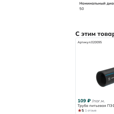
Номинальный диаме
50
С этим тов
Артикул:
020095
109
₽
/пог.м.
Труба питьевая ПЭ1
5
1 отзыв