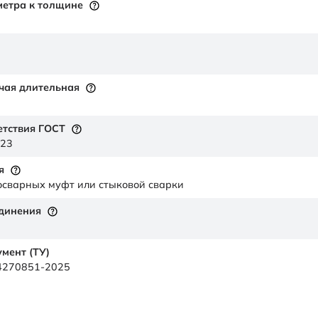
етра к толщине
чая длительная
етствия ГОСТ
023
я
осварных муфт или стыковой сварки
единения
мент (ТУ)
84270851-2025