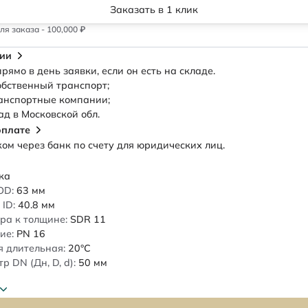
Заказать в 1 клик
я заказа - 100,000 ₽
сии
рямо в день заявки, если он есть на складе.
обственный транспорт;
анспортные компании;
ад в Московской обл.
оплате
м через банк по счету для юридических лиц.
ка
OD:
63
мм
ID:
40.8
мм
ра к толщине:
SDR 11
ие:
PN 16
 длительная:
20°C
 DN (Дн, D, d):
50
мм