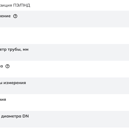
озиция ПЭ/ПНД
ление
етр трубы,
мм
на
ы измерения
ния
 диаметра DN