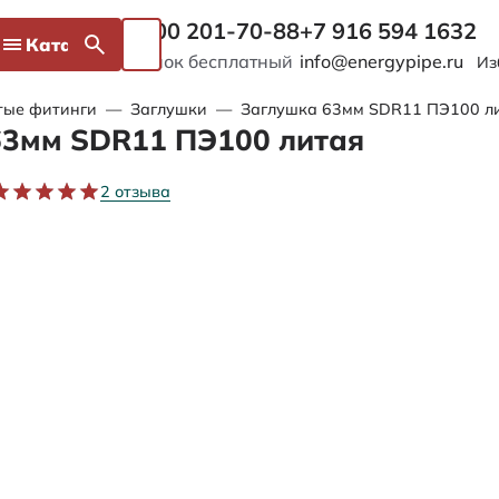
8 800 201-70-88
+7 916 594 1632
Каталог
Звонок бесплатный
info@energypipe.ru
Из
тые фитинги
—
Заглушки
—
Заглушка 63мм SDR11 ПЭ100 л
63мм SDR11 ПЭ100 литая
2 отзыва