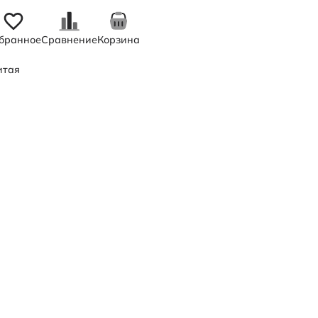
бранное
Сравнение
Корзина
итая