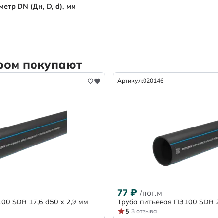
тр DN (Дн, D, d),
мм
аром покупают
Артикул:
020146
77
₽
/пог.м.
00 SDR 17,6 d50 х 2,9 мм
Труба питьевая ПЭ100 SDR 2
5
3 отзыва