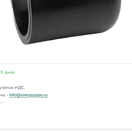
-5 дней
учётом НДС.
ены -
info@energypipe.ru
 -