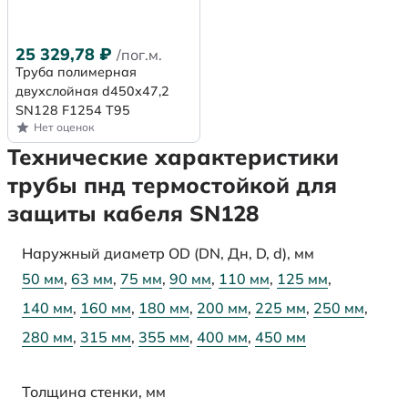
25 329,78
₽
/пог.м.
Труба полимерная
двухслойная d450х47,2
SN128 F1254 Т95
Нет оценок
Технические характеристики
трубы пнд термостойкой для
защиты кабеля SN128
Наружный диаметр OD (DN, Дн, D, d), мм
50 мм
,
63 мм
,
75 мм
,
90 мм
,
110 мм
,
125 мм
,
140 мм
,
160 мм
,
180 мм
,
200 мм
,
225 мм
,
250 мм
,
280 мм
,
315 мм
,
355 мм
,
400 мм
,
450 мм
Толщина стенки, мм