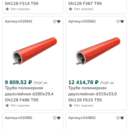
SN128 F314 Т95
SN128 F387 Т95
Нет оценок
Нет оценок
Артикул:
010542
Артикул:
010562
9 809,52
₽
12 414,78
₽
/пог.м.
/пог.м.
Труба полимерная
Труба полимерная
двухслойная d280х29,4
двухслойная d315х33,0
SN128 F486 Т95
SN128 F615 Т95
Нет оценок
Нет оценок
Артикул:
010582
Артикул:
010602