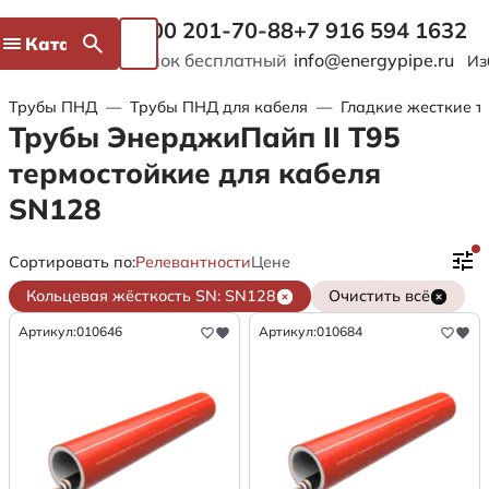
8 800 201-70-88
+7 916 594 1632
Каталог
Звонок бесплатный
info@energypipe.ru
Из
Трубы ПНД
—
Трубы ПНД для кабеля
—
Гладкие жесткие т
Трубы ЭнерджиПайп II Т95
термостойкие для кабеля
SN128
Сортировать по:
Релевантности
Цене
Кольцевая жёсткость SN: SN128
Очистить всё
Артикул:
010646
Артикул:
010684