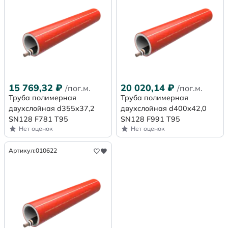
15 769,32
₽
20 020,14
₽
/пог.м.
/пог.м.
Труба полимерная
Труба полимерная
двухслойная d355х37,2
двухслойная d400х42,0
SN128 F781 Т95
SN128 F991 Т95
Нет оценок
Нет оценок
Артикул:
010622