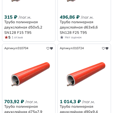
315
₽
496,86
₽
/пог.м.
/пог.м.
Труба полимерная
Труба полимерная
двухслойная d50х5,2
двухслойная d63х6,6
SN128 F15 Т95
SN128 F25 Т95
5
1 отзыв
Нет оценок
Артикул:
010704
Артикул:
010724
703,92
₽
1 014,3
₽
/пог.м.
/пог.м.
Труба полимерная
Труба полимерная
двухслойная d75х7,9
двухслойная d90х9,4