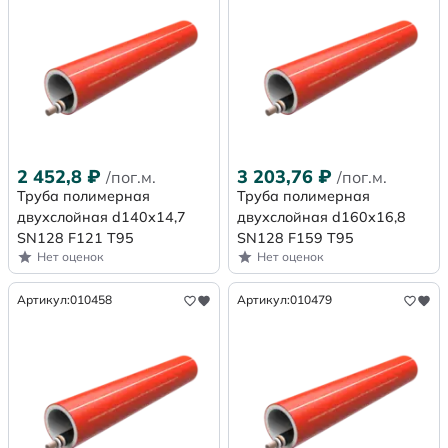
2 452,8
₽
3 203,76
₽
/пог.м.
/пог.м.
Труба полимерная
Труба полимерная
двухслойная d140х14,7
двухслойная d160х16,8
SN128 F121 Т95
SN128 F159 Т95
Нет оценок
Нет оценок
Артикул:
010458
Артикул:
010479