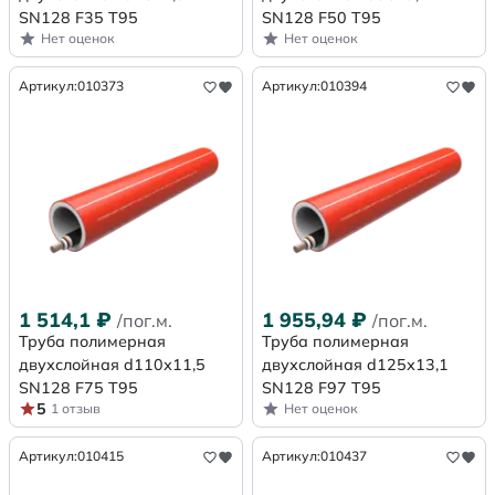
SN128 F35 Т95
SN128 F50 Т95
Нет оценок
Нет оценок
Артикул:
010373
Артикул:
010394
1 514,1
₽
1 955,94
₽
/пог.м.
/пог.м.
Труба полимерная
Труба полимерная
двухслойная d110х11,5
двухслойная d125х13,1
SN128 F75 Т95
SN128 F97 Т95
5
1 отзыв
Нет оценок
Артикул:
010415
Артикул:
010437