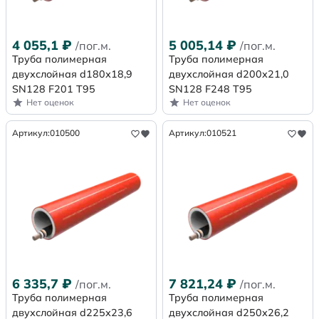
4 055,1
₽
5 005,14
₽
/пог.м.
/пог.м.
Труба полимерная
Труба полимерная
двухслойная d180х18,9
двухслойная d200х21,0
SN128 F201 Т95
SN128 F248 Т95
Нет оценок
Нет оценок
Артикул:
010500
Артикул:
010521
6 335,7
₽
7 821,24
₽
/пог.м.
/пог.м.
Труба полимерная
Труба полимерная
двухслойная d225х23,6
двухслойная d250х26,2