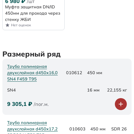
6 980
₽
/шт
Муфта защитная DN/ID
450мм для прохода через
стенку ЖБИ
Нет оценок
Размерный ряд
Труба полимерная
двухслойная d450х16,0
010612
450 мм
SN4 F459 Т95
SN4
16 мм
22,155 кг
9 305,1
₽
/пог.м.
Труба полимерная
двухслойная d450x17,2
010603
450 мм
SDR 26