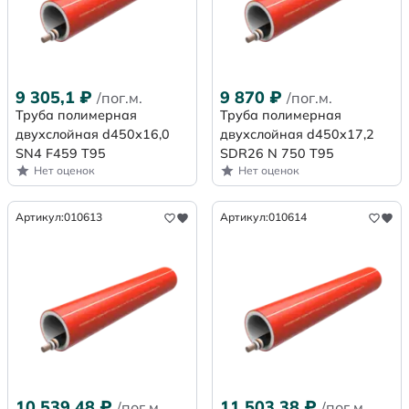
9 305,1
₽
9 870
₽
/пог.м.
/пог.м.
Труба полимерная
Труба полимерная
двухслойная d450х16,0
двухслойная d450x17,2
SN4 F459 Т95
SDR26 N 750 Т95
Нет оценок
Нет оценок
Артикул:
010613
Артикул:
010614
10 539,48
₽
11 503,38
₽
/пог.м.
/пог.м.