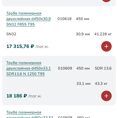
Труба полимерная
двухслойная d450х30,9
010618
450 мм
SN32 F855 Т95
SN32
30,9 мм
41,228 кг
17 315,76
₽
/пог.м.
Труба полимерная
двухслойная d450x33,1
010609
450 мм
SDR 13,6
SDR13,6 N 1250 Т95
33,1 мм
43,3 кг
18 186
₽
/пог.м.
Труба полимерная
двухслойная d450x33 F2
010608
450 мм