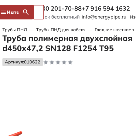
8 800 201-70-88
+7 916 594 1632
Каталог
Звонок бесплатный
info@energypipe.ru
Из
Трубы ПНД
—
Трубы ПНД для кабеля
—
Гладкие жесткие т
Труба полимерная двухслойная
d450х47,2 SN128 F1254 Т95
Артикул:
010622