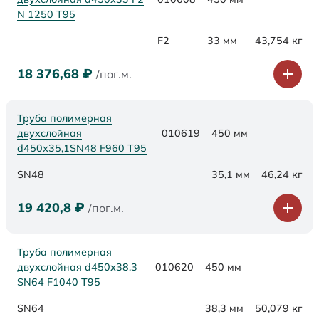
N 1250 Т95
F2
33 мм
43,754 кг
18 376,68
₽
/пог.м.
Труба полимерная
двухслойная
010619
450 мм
d450х35,1SN48 F960 Т95
SN48
35,1 мм
46,24 кг
19 420,8
₽
/пог.м.
Труба полимерная
двухслойная d450х38,3
010620
450 мм
SN64 F1040 Т95
SN64
38,3 мм
50,079 кг