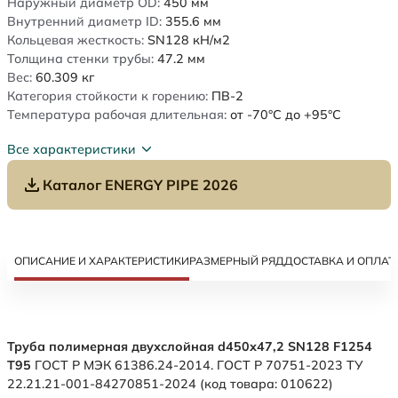
Наружный диаметр OD:
450
мм
Внутренний диаметр ID:
355.6
мм
Кольцевая жесткость:
SN128
кН/м2
Толщина стенки трубы:
47.2
мм
Вес:
60.309
кг
Категория стойкости к горению:
ПВ-2
Температура рабочая длительная:
от -70°C до +95°C
Все характеристики
Каталог ENERGY PIPE 2026
ОПИСАНИЕ И ХАРАКТЕРИСТИКИ
РАЗМЕРНЫЙ РЯД
ДОСТАВКА И ОПЛАТ
Труба полимерная двухслойная d450х47,2 SN128 F1254
Т95
ГОСТ Р МЭК 61386.24-2014. ГОСТ Р 70751-2023 ТУ
22.21.21-001-84270851-2024 (код товара: 010622)