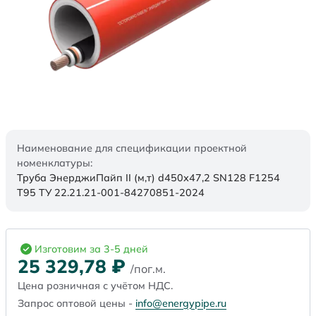
Наименование для спецификации проектной
номенклатуры:
Труба ЭнерджиПайп II (м,т) d450х47,2 SN128 F1254
Т95 ТУ 22.21.21-001-84270851-2024
Изготовим за 3-5 дней
25 329,78
₽
/пог.м.
Цена розничная с учётом НДС.
Запрос оптовой цены -
info@energypipe.ru