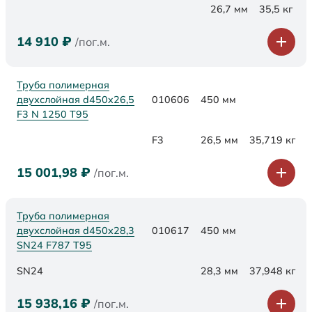
26,7 мм
35,5 кг
14 910
₽
/пог.м.
Труба полимерная
двухслойная d450x26,5
010606
450 мм
F3 N 1250 Т95
F3
26,5 мм
35,719 кг
15 001,98
₽
/пог.м.
Труба полимерная
двухслойная d450х28,3
010617
450 мм
SN24 F787 Т95
SN24
28,3 мм
37,948 кг
15 938,16
₽
/пог.м.