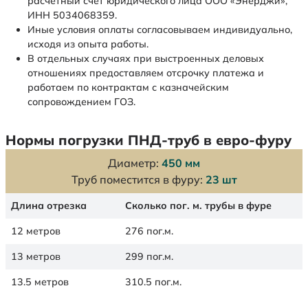
расчетный счет юридического лица ООО «Энерджи»,
ИНН 5034068359.
Иные условия оплаты согласовываем индивидуально,
исходя из опыта работы.
В отдельных случаях при выстроенных деловых
отношениях предоставляем отсрочку платежа и
работаем по контрактам с казначейским
сопровождением ГОЗ.
Нормы погрузки ПНД-труб в евро-фуру
Диаметр:
450 мм
Труб поместится в фуру:
23 шт
Длина отрезка
Сколько пог. м. трубы в фуре
12 метров
276 пог.м.
13 метров
299 пог.м.
13.5 метров
310.5 пог.м.