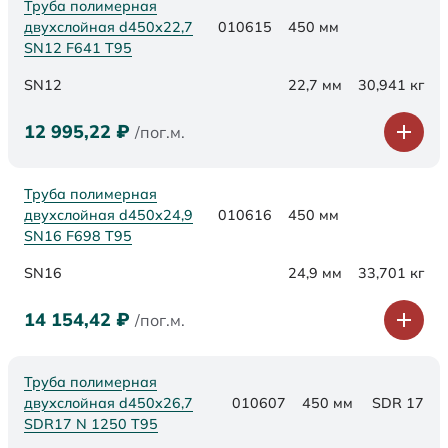
Труба полимерная
двухслойная d450х22,7
010615
450 мм
SN12 F641 Т95
SN12
22,7 мм
30,941 кг
12 995,22
₽
/пог.м.
Труба полимерная
двухслойная d450х24,9
010616
450 мм
SN16 F698 Т95
SN16
24,9 мм
33,701 кг
14 154,42
₽
/пог.м.
Труба полимерная
двухслойная d450x26,7
010607
450 мм
SDR 17
SDR17 N 1250 Т95