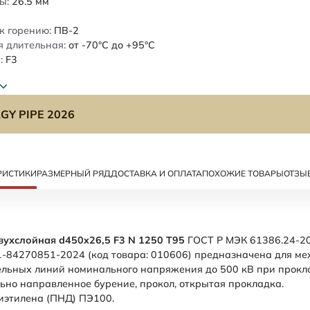
ы:
26.5
мм
к горению:
ПВ-2
 длительная:
от -70°C до +95°C
:
F3
GY PIPE 2026
РИСТИКИ
РАЗМЕРНЫЙ РЯД
ДОСТАВКА И ОПЛАТА
ПОХОЖИЕ ТОВАРЫ
ОТЗЫ
вухслойная d450x26,5 F3 N 1250 Т95
ГОСТ Р МЭК 61386.24-20
1-84270851-2024 (код товара: 010606) предназначена для м
ельных линий номинального напряжения до 500 кВ при прокл
льно направленное бурение, прокол, открытая прокладка.
иэтилена (ПНД) ПЭ100.