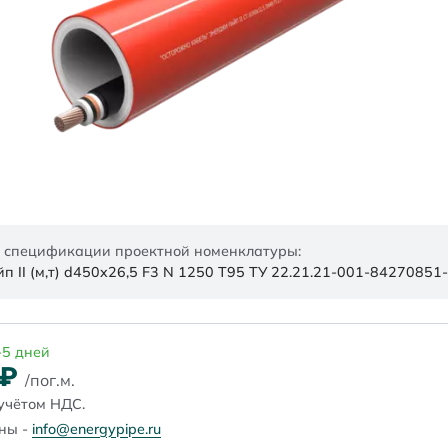
 спецификации проектной номенклатуры:
 II (м,т) d450x26,5 F3 N 1250 Т95 ТУ 22.21.21-001-84270851
-5 дней
₽
/пог.м.
учётом НДС.
ены -
info@energypipe.ru