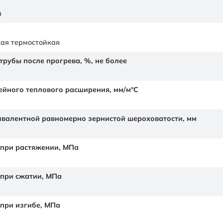
я
ая термостойкая
рубы после прогрева, %, не более
йного теплового расширения,
мм/м°С
валентной равномерно зернистой шероховатости,
мм
 при растяжении,
МПа
 при сжатии,
МПа
 при изгибе,
МПа