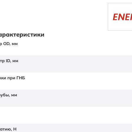
арактеристики
р OD,
мм
тр ID,
мм
жки при ГНБ
рубы,
мм
жатию,
Н