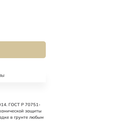
ВЫ
14. ГОСТ Р 70751-
еханической защиты
адке в грунте любым