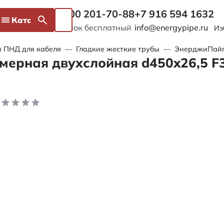
8 800 201-70-88
+7 916 594 1632
Каталог
Звонок бесплатный
info@energypipe.ru
Из
 ПНД для кабеля
—
Гладкие жесткие трубы
—
ЭнерджиПайп 
мерная двухслойная d450x26,5 F