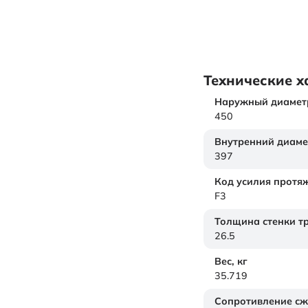
Технические х
Наружный диамет
450
Внутренний диаме
397
Код усилия протя
F3
Толщина стенки т
26.5
Вес,
кг
35.719
Сопротивление с