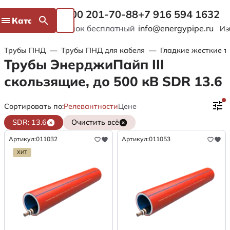
8 800 201-70-88
+7 916 594 1632
Каталог
Звонок бесплатный
info@energypipe.ru
Из
Трубы ПНД
—
Трубы ПНД для кабеля
—
Гладкие жесткие т
Трубы ЭнерджиПайп III
скользящие, до 500 кВ SDR 13.6
Сортировать по:
Релевантности
Цене
SDR: 13.6
Очистить всё
Артикул:
011032
Артикул:
011053
ХИТ