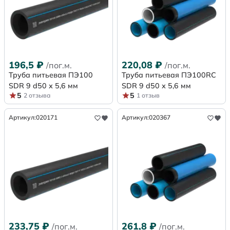
196,5
₽
220,08
₽
/пог.м.
/пог.м.
Труба питьевая ПЭ100
Труба питьевая ПЭ100RC
SDR 9 d50 х 5,6 мм
SDR 9 d50 х 5,6 мм
5
5
2 отзыва
1 отзыв
Артикул:
020171
Артикул:
020367
233,75
₽
261,8
₽
/пог.м.
/пог.м.