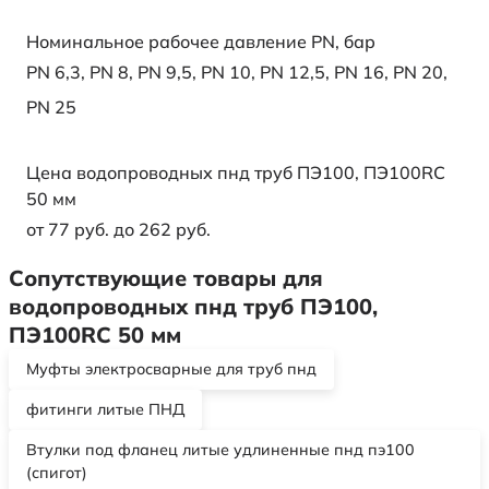
Номинальное рабочее давление PN, бар
PN 6,3
,
PN 8
,
PN 9,5
,
PN 10
,
PN 12,5
,
PN 16
,
PN 20
,
PN 25
Цена водопроводных пнд труб ПЭ100, ПЭ100RC
50 мм
от 77 руб. до 262 руб.
Сопутствующие товары для
водопроводных пнд труб ПЭ100,
ПЭ100RC 50 мм
Муфты электросварные для труб пнд
фитинги литые ПНД
Втулки под фланец литые удлиненные пнд пэ100
(спигот)