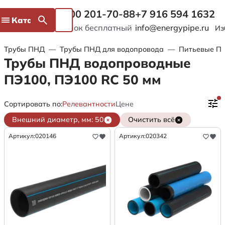
8 800 201-70-88
+7 916 594 1632
Каталог
Звонок бесплатный
info@energypipe.ru
Из
Трубы ПНД
—
Трубы ПНД для водопровода
—
Питьевые ПЭ
Трубы ПНД водопроводные
ПЭ100, ПЭ100 RC 50 мм
Сортировать по:
Релевантности
Цене
Внешний диаметр, мм: 50
Очистить всё
Артикул:
020146
Артикул:
020342