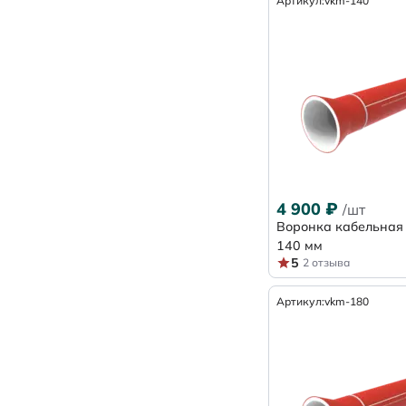
Артикул:
vkm-140
4 900
₽
/шт
Воронка кабельная
140 мм
5
2 отзыва
Артикул:
vkm-180