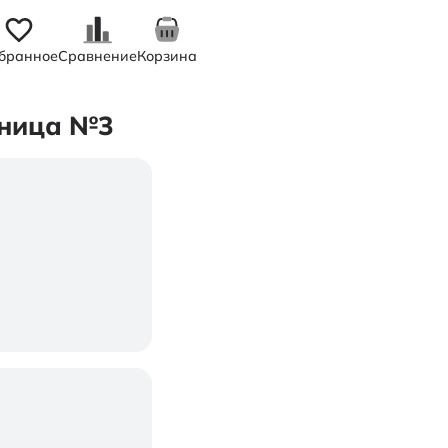
бранное
Сравнение
Корзина
аница №3