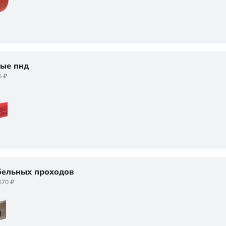
ые пнд
5 ₽
бельных проходов
670 ₽