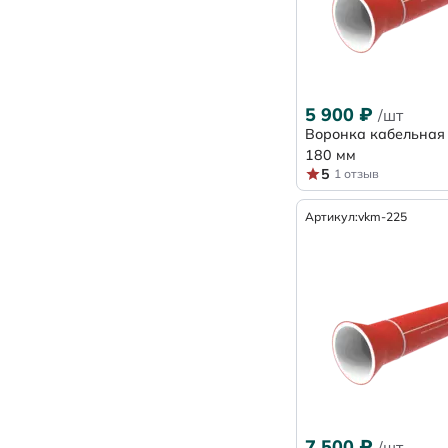
5 900
₽
/шт
Воронка кабельная
180 мм
5
1 отзыв
Артикул:
vkm-225
7 500
₽
/шт