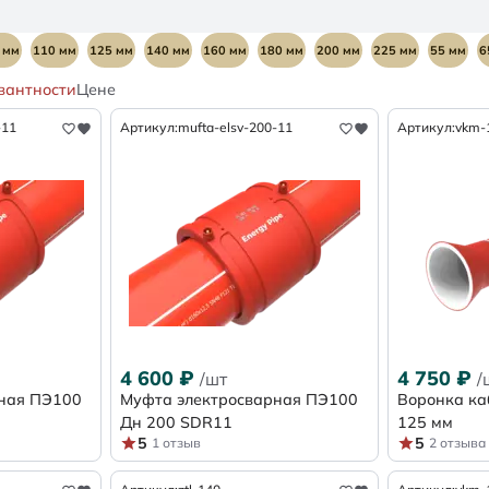
 мм
110 мм
125 мм
140 мм
160 мм
180 мм
200 мм
225 мм
55 мм
6
вантности
Цене
117 мм
120 мм
130 мм
133 мм
148 мм
149 мм
169 мм
175 мм
185 
-11
Артикул:
mufta-elsv-200-11
Артикул:
vkm-
4 600
₽
4 750
₽
/шт
/
ная ПЭ100
Муфта электросварная ПЭ100
Воронка ка
Дн 200 SDR11
125 мм
5
5
1 отзыв
2 отзыва