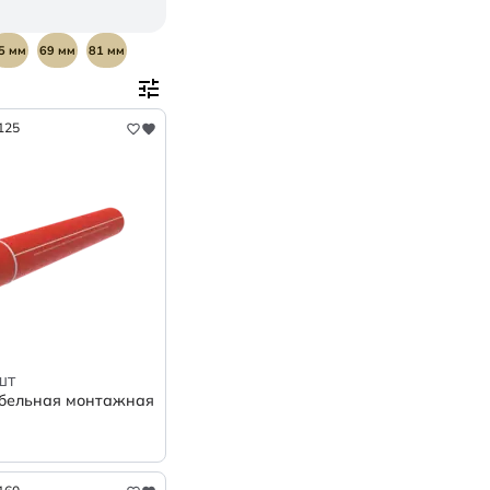
5 мм
69 мм
81 мм
мм
235 мм
SN32
125
шт
бельная монтажная