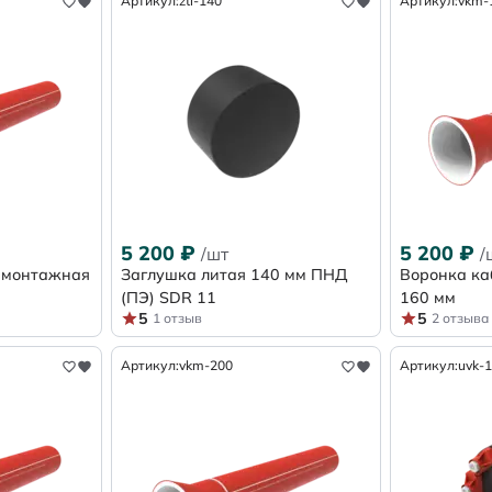
Артикул:
ztl-140
Артикул:
vkm-
5 200
₽
5 200
₽
/шт
/
 монтажная
Заглушка литая 140 мм ПНД
Воронка ка
(ПЭ) SDR 11
160 мм
5
5
1 отзыв
2 отзыва
Артикул:
vkm-200
Артикул:
uvk-