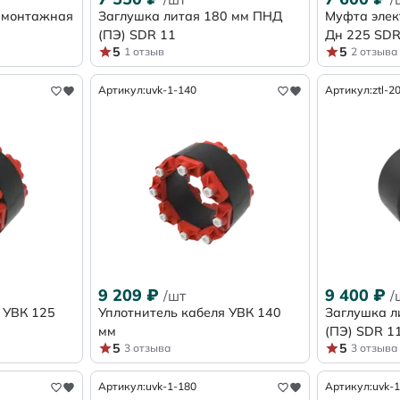
 монтажная
Заглушка литая 180 мм ПНД
Муфта элек
(ПЭ) SDR 11
Дн 225 SD
5
5
1 отзыв
2 отзыва
Артикул:
uvk-1-140
Артикул:
ztl-2
9 209
₽
9 400
₽
/шт
/
 УВК 125
Уплотнитель кабеля УВК 140
Заглушка л
мм
(ПЭ) SDR 1
5
5
3 отзыва
3 отзыва
Артикул:
uvk-1-180
Артикул:
uvk-