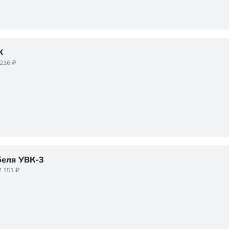
К
 236 ₽
беля УВК-3
2 151 ₽