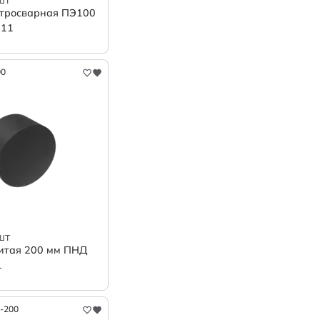
тросварная ПЭ100
R11
00
шт
итая 200 мм ПНД
1
1-200