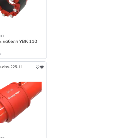
шт
ь кабеля УВК 110
в
-elsv-225-11
шт