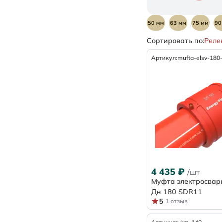
50 мм
63 мм
75 мм
90
Сортировать по:
Реле
97 мм
100 мм
109 мм
Артикул:
mufta-elsv-180
SDR 11
4 435
₽
/шт
Муфта электросвар
Дн 180 SDR11
5
1 отзыв