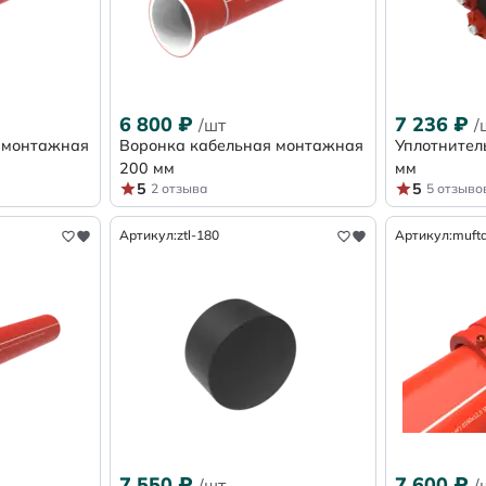
6 800
₽
7 236
₽
/шт
/
 монтажная
Воронка кабельная монтажная
Уплотнител
200 мм
мм
5
5
2 отзыва
5 отзыво
Артикул:
ztl-180
Артикул:
mufta
7 550
₽
7 600
₽
/шт
/