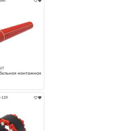
160
шт
бельная монтажная
1-110