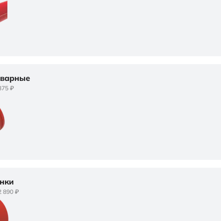
сварные
375 ₽
нки
2 890 ₽