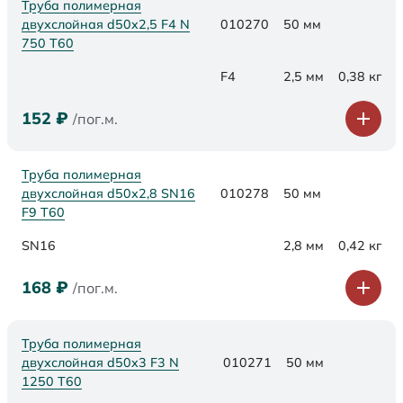
Труба полимерная
двухслойная d50x2,5 F4 N
010270
50 мм
750 Т60
F4
2,5 мм
0,38 кг
152
₽
/пог.м.
Труба полимерная
двухслойная d50х2,8 SN16
010278
50 мм
F9 Т60
SN16
2,8 мм
0,42 кг
168
₽
/пог.м.
Труба полимерная
двухслойная d50x3 F3 N
010271
50 мм
1250 Т60