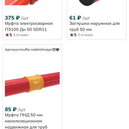
375
₽
61
₽
/шт
/шт
Муфта электросварная
Заглушка наружная для
ПЭ100 Дн 50 SDR11
труб 50 мм
5
5
4 отзыва
3 отзыва
Артикул:
mufta-nadvizhnaya-50
85
₽
/шт
Муфта ПНД 50 мм
канализационная
надвижная для труб