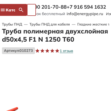
8 800 201-70-88
+7 916 594 1632
Каталог
Звонок бесплатный
info@energypipe.ru
Из
Трубы ПНД
—
Трубы ПНД для кабеля
—
Гладкие жесткие т
Труба полимерная двухслойная
d50x4,5 F1 N 1250 Т60
Артикул:
010273
1 отзыв