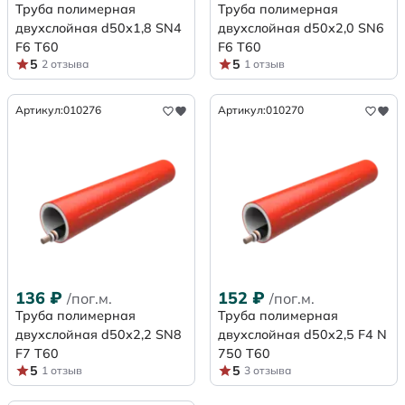
Труба полимерная
Труба полимерная
двухслойная d50х1,8 SN4
двухслойная d50х2,0 SN6
F6 Т60
F6 Т60
5
5
2 отзыва
1 отзыв
Артикул:
010276
Артикул:
010270
136
₽
152
₽
/пог.м.
/пог.м.
Труба полимерная
Труба полимерная
двухслойная d50х2,2 SN8
двухслойная d50x2,5 F4 N
F7 Т60
750 Т60
5
5
1 отзыв
3 отзыва