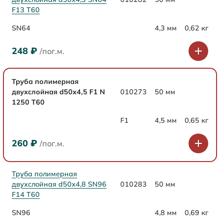
F13 Т60
SN64
4,3 мм
0,62 кг
248
₽
/пог.м.
Труба полимерная
двухслойная d50x4,5 F1 N
010273
50 мм
1250 Т60
F1
4,5 мм
0,65 кг
260
₽
/пог.м.
Труба полимерная
двухслойная d50х4,8 SN96
010283
50 мм
F14 Т60
SN96
4,8 мм
0,69 кг