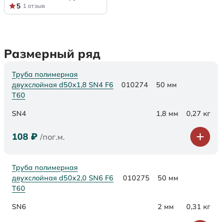
5
1 отзыв
Размерный ряд
Труба полимерная
двухслойная d50х1,8 SN4 F6
010274
50 мм
Т60
SN4
1,8 мм
0,27 кг
108
₽
/пог.м.
Труба полимерная
двухслойная d50х2,0 SN6 F6
010275
50 мм
Т60
SN6
2 мм
0,31 кг