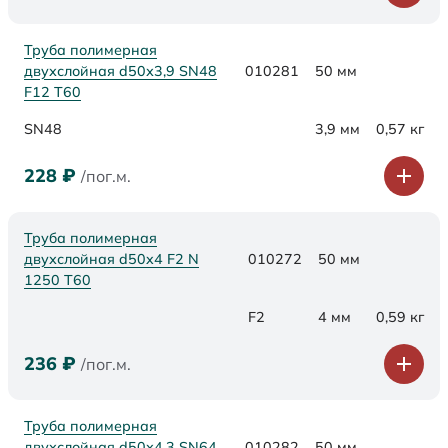
Труба полимерная
двухслойная d50х3,9 SN48
010281
50 мм
F12 Т60
SN48
3,9 мм
0,57 кг
228
₽
/пог.м.
Труба полимерная
двухслойная d50x4 F2 N
010272
50 мм
1250 Т60
F2
4 мм
0,59 кг
236
₽
/пог.м.
Труба полимерная
двухслойная d50х4,3 SN64
010282
50 мм