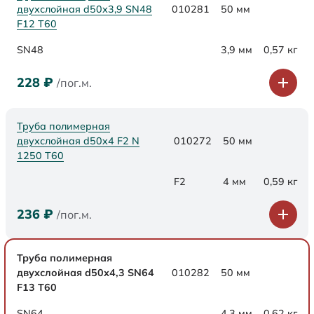
двухслойная d50х3,9 SN48
010281
50 мм
F12 Т60
SN48
3,9 мм
0,57 кг
228
₽
/пог.м.
Труба полимерная
двухслойная d50x4 F2 N
010272
50 мм
1250 Т60
F2
4 мм
0,59 кг
236
₽
/пог.м.
Труба полимерная
двухслойная d50х4,3 SN64
010282
50 мм
F13 Т60
SN64
4,3 мм
0,62 кг