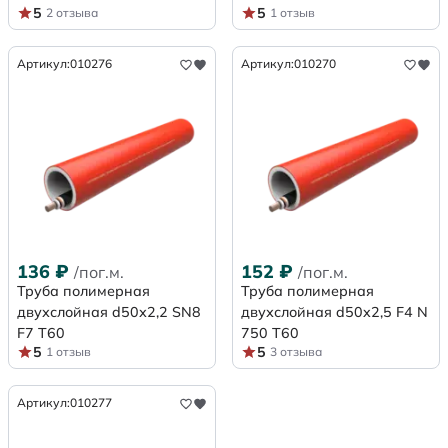
5
5
2 отзыва
1 отзыв
Артикул:
010276
Артикул:
010270
136
₽
152
₽
/пог.м.
/пог.м.
Труба полимерная
Труба полимерная
двухслойная d50х2,2 SN8
двухслойная d50x2,5 F4 N
F7 Т60
750 Т60
5
5
1 отзыв
3 отзыва
Артикул:
010277