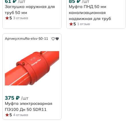
61
₽
85
₽
/шт
/шт
Заглушка наружная для
Муфта ПНД 50 мм
труб 50 мм
канализационная
5
3 отзыва
надвижная для труб
5
1 отзыв
Артикул:
mufta-elsv-50-11
375
₽
/шт
Муфта электросварная
ПЭ100 Дн 50 SDR11
5
4 отзыва