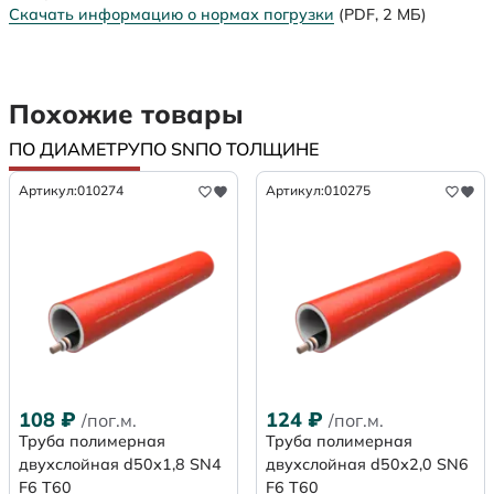
Скачать информацию о нормах погрузки
(PDF, 2 МБ)
Похожие товары
ПО ДИАМЕТРУ
ПО SN
ПО ТОЛЩИНЕ
Артикул:
010274
Артикул:
010275
108
₽
124
₽
/пог.м.
/пог.м.
Труба полимерная
Труба полимерная
двухслойная d50х1,8 SN4
двухслойная d50х2,0 SN6
F6 Т60
F6 Т60