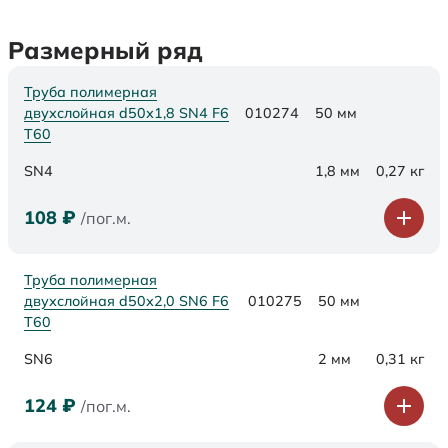
Размерный ряд
Труба полимерная
двухслойная d50х1,8 SN4 F6
010274
50 мм
Т60
SN4
1,8 мм
0,27 кг
108
₽
/пог.м.
Труба полимерная
двухслойная d50х2,0 SN6 F6
010275
50 мм
Т60
SN6
2 мм
0,31 кг
124
₽
/пог.м.