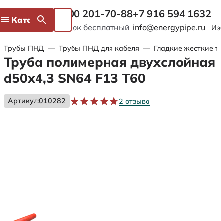
8 800 201-70-88
+7 916 594 1632
Каталог
Звонок бесплатный
info@energypipe.ru
Из
Трубы ПНД
—
Трубы ПНД для кабеля
—
Гладкие жесткие т
Труба полимерная двухслойная
d50х4,3 SN64 F13 Т60
Артикул:
010282
2 отзыва