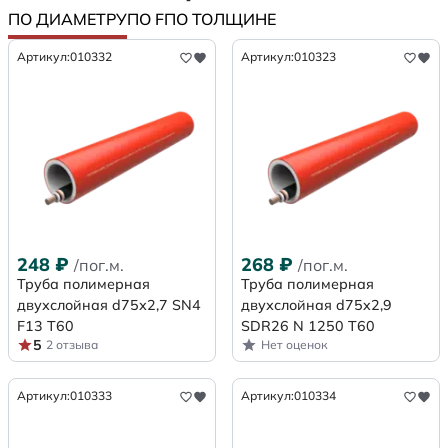
ПО ДИАМЕТРУ
ПО F
ПО ТОЛЩИНЕ
Артикул:
010332
Артикул:
010323
248
₽
268
₽
/пог.м.
/пог.м.
Труба полимерная
Труба полимерная
двухслойная d75х2,7 SN4
двухслойная d75x2,9
F13 Т60
SDR26 N 1250 Т60
5
2 отзыва
Нет оценок
Артикул:
010333
Артикул:
010334