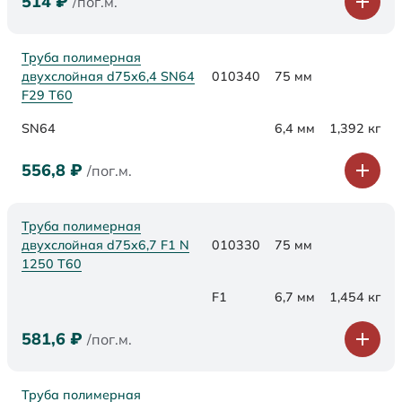
514
₽
/пог.м.
Труба полимерная
двухслойная d75х6,4 SN64
010340
75 мм
F29 Т60
SN64
6,4 мм
1,392 кг
556,8
₽
/пог.м.
Труба полимерная
двухслойная d75x6,7 F1 N
010330
75 мм
1250 Т60
F1
6,7 мм
1,454 кг
581,6
₽
/пог.м.
Труба полимерная