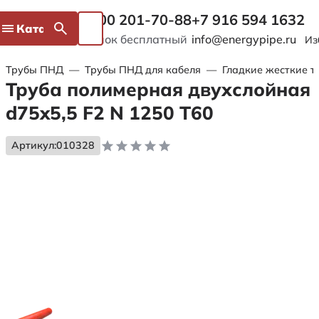
8 800 201-70-88
+7 916 594 1632
Каталог
Звонок бесплатный
info@energypipe.ru
Из
Трубы ПНД
—
Трубы ПНД для кабеля
—
Гладкие жесткие т
Труба полимерная двухслойная
d75x5,5 F2 N 1250 Т60
Артикул:
010328