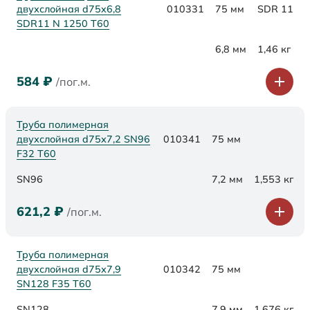
двухслойная d75x6,8
010331
75 мм
SDR 11
SDR11 N 1250 Т60
6,8 мм
1,46 кг
584
₽
/пог.м.
Труба полимерная
двухслойная d75х7,2 SN96
010341
75 мм
F32 Т60
SN96
7,2 мм
1,553 кг
621,2
₽
/пог.м.
Труба полимерная
двухслойная d75х7,9
010342
75 мм
SN128 F35 Т60
SN128
7,9 мм
1,676 кг