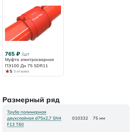
765
₽
/шт
Муфта электросварная
ПЭ100 Дн 75 SDR11
5
3 отзыва
Размерный ряд
Труба полимерная
двухслойная d75х2,7 SN4
010332
75 мм
F13 Т60