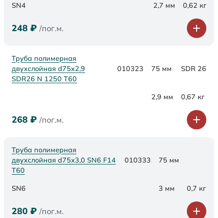
SN4
2,7 мм
0,62 кг
248
₽
/пог.м.
Труба полимерная
двухслойная d75x2,9
010323
75 мм
SDR 26
SDR26 N 1250 Т60
2,9 мм
0,67 кг
268
₽
/пог.м.
Труба полимерная
двухслойная d75х3,0 SN6 F14
010333
75 мм
Т60
SN6
3 мм
0,7 кг
280
₽
/пог.м.