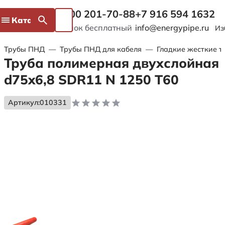
8 800 201-70-88
+7 916 594 1632
Каталог
Звонок бесплатный
info@energypipe.ru
Из
Трубы ПНД
—
Трубы ПНД для кабеля
—
Гладкие жесткие т
Труба полимерная двухслойная
d75x6,8 SDR11 N 1250 Т60
Артикул:
010331