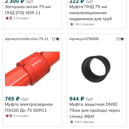
2 300
₽
222
₽
/шт
/шт
Заглушка литая 75 мм
Муфта ПНД 75 мм
ПНД (ПЭ) SDR 11
канализационная
5
3 отзыва
надвижная для труб
Нет оценок
Артикул:
mufta-elsv-75-11
Артикул:
0750000
765
₽
944
₽
/шт
/шт
Муфта электросварная
Муфта защитная DN/ID
ПЭ100 Дн 75 SDR11
75мм для прохода через
5
3 отзыва
стенку ЖБИ
Нет оценок