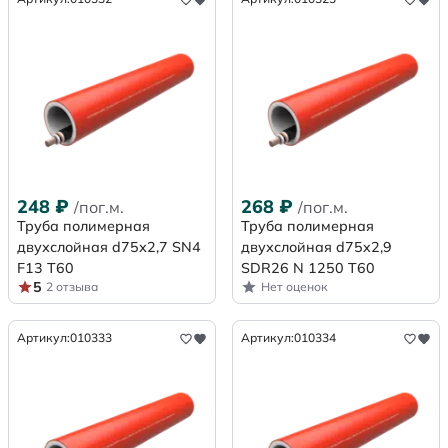
248
₽
268
₽
/пог.м.
/пог.м.
Труба полимерная
Труба полимерная
двухслойная d75х2,7 SN4
двухслойная d75x2,9
F13 Т60
SDR26 N 1250 Т60
5
2 отзыва
Нет оценок
Артикул:
010333
Артикул:
010334