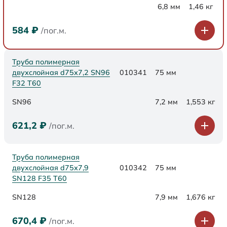
6,8 мм
1,46 кг
584
₽
/пог.м.
Труба полимерная
двухслойная d75х7,2 SN96
010341
75 мм
F32 Т60
SN96
7,2 мм
1,553 кг
621,2
₽
/пог.м.
Труба полимерная
двухслойная d75х7,9
010342
75 мм
SN128 F35 Т60
SN128
7,9 мм
1,676 кг
670,4
₽
/пог.м.