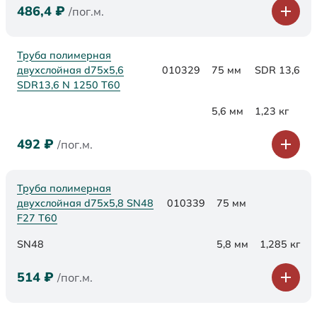
486,4
₽
/пог.м.
Труба полимерная
двухслойная d75x5,6
010329
75 мм
SDR 13,6
SDR13,6 N 1250 Т60
5,6 мм
1,23 кг
492
₽
/пог.м.
Труба полимерная
двухслойная d75х5,8 SN48
010339
75 мм
F27 Т60
SN48
5,8 мм
1,285 кг
514
₽
/пог.м.