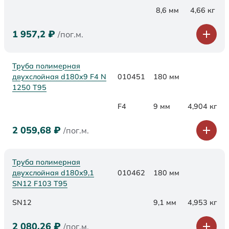
8,6 мм
4,66 кг
1 957,2
₽
/пог.м.
Труба полимерная
двухслойная d180x9 F4 N
010451
180 мм
1250 Т95
F4
9 мм
4,904 кг
2 059,68
₽
/пог.м.
Труба полимерная
двухслойная d180х9,1
010462
180 мм
SN12 F103 Т95
SN12
9,1 мм
4,953 кг
2 080,26
₽
/пог.м.