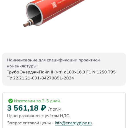
Наименование для спецификации проектной
номенклатуры:
Труба ЭнерджиПайп II (м,т) d180x16,3 F1 N 1250 Т95
ТУ 22.21.21-001-84270851-2024
Изготовим за 3-5 дней
3 561,18
₽
/пог.м.
Цена розничная с учётом НДС.
Запрос оптовой цены -
info@energypipe.ru