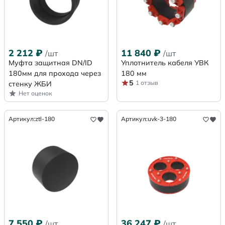
2 212
₽
11 840
₽
/шт
/шт
Муфта защитная DN/ID
Уплотнитель кабеля УВК
180мм для прохода через
180 мм
5
1 отзыв
стенку ЖБИ
Нет оценок
Артикул:
ztl-180
Артикул:
uvk-3-180
7 550
₽
36 247
₽
/шт
/шт