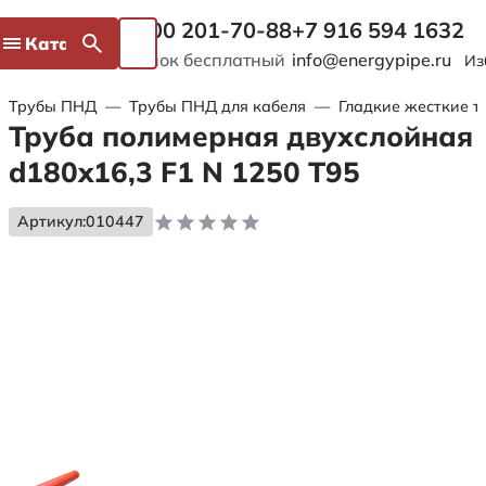
8 800 201-70-88
+7 916 594 1632
Каталог
Звонок бесплатный
info@energypipe.ru
Из
Трубы ПНД
—
Трубы ПНД для кабеля
—
Гладкие жесткие т
Труба полимерная двухслойная
d180x16,3 F1 N 1250 Т95
Артикул:
010447