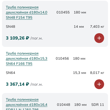
Труба полимерная
двухслойная d180х14,0
010455
180 мм
SN48 F154 Т95
SN48
14 мм
7,403 кг
3 109,26
₽
/пог.м.
Труба полимерная
двухслойная d180х15,3
010456
180 мм
SN64 F166 Т95
SN64
15,3 мм
8,017 кг
3 367,14
₽
/пог.м.
Труба полимерная
двухслойная d180x16,4
010448
180 мм
SDR 11
SDR11 N 1250 Т95