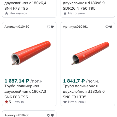
двухслойная d180х6,4
двухслойная d180x6,9
SN4 F73 Т95
SDR26 N 750 Т95
Нет оценок
Нет оценок
Артикул:
010460
Артикул:
010461
1 687,14
₽
1 841,7
₽
/пог.м.
/пог.м.
Труба полимерная
Труба полимерная
двухслойная d180х7,3
двухслойная d180х8,0
SN6 F83 Т95
SN8 F91 Т95
5
1 отзыв
Нет оценок
Артикул:
010450