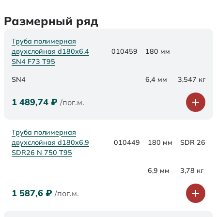
Размерный ряд
Труба полимерная
двухслойная d180х6,4
010459
180 мм
SN4 F73 Т95
SN4
6,4 мм
3,547 кг
1 489,74
₽
/пог.м.
Труба полимерная
двухслойная d180x6,9
010449
180 мм
SDR 26
SDR26 N 750 Т95
6,9 мм
3,78 кг
1 587,6
₽
/пог.м.