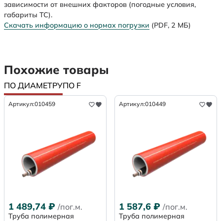
зависимости от внешних факторов (погодные условия,
габариты ТС).
Скачать информацию о нормах погрузки
(PDF, 2 МБ)
Похожие товары
ПО ДИАМЕТРУ
ПО F
Артикул:
010459
Артикул:
010449
1 489,74
₽
1 587,6
₽
/пог.м.
/пог.м.
Труба полимерная
Труба полимерная