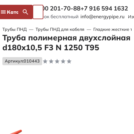
8 800 201-70-88
+7 916 594 1632
Каталог
Звонок бесплатный
info@energypipe.ru
Из
Трубы ПНД
—
Трубы ПНД для кабеля
—
Гладкие жесткие т
Труба полимерная двухслойная
d180x10,5 F3 N 1250 Т95
Артикул:
010443