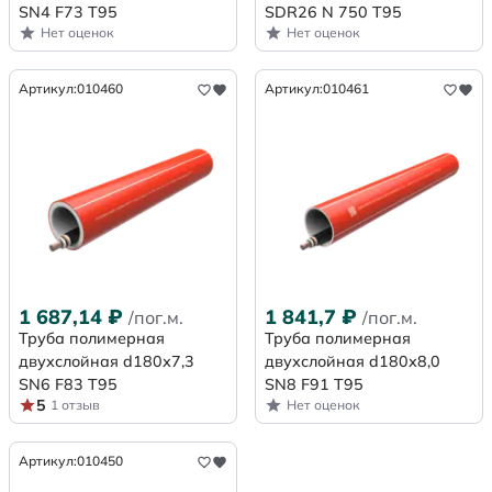
SN4 F73 Т95
SDR26 N 750 Т95
Нет оценок
Нет оценок
Артикул:
010460
Артикул:
010461
1 687,14
₽
1 841,7
₽
/пог.м.
/пог.м.
Труба полимерная
Труба полимерная
двухслойная d180х7,3
двухслойная d180х8,0
SN6 F83 Т95
SN8 F91 Т95
5
1 отзыв
Нет оценок
Артикул:
010450