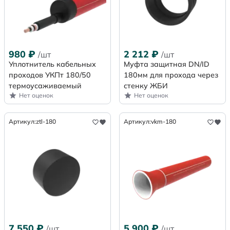
980
₽
2 212
₽
/шт
/шт
Уплотнитель кабельных
Муфта защитная DN/ID
проходов УКПт 180/50
180мм для прохода через
термоусаживаемый
стенку ЖБИ
Нет оценок
Нет оценок
Артикул:
ztl-180
Артикул:
vkm-180
7 550
₽
5 900
₽
/шт
/шт