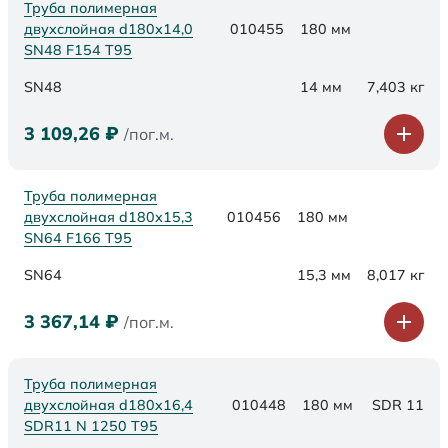
Труба полимерная
двухслойная d180х14,0
010455
180 мм
SN48 F154 Т95
SN48
14 мм
7,403 кг
3 109,26
₽
/пог.м.
Труба полимерная
двухслойная d180х15,3
010456
180 мм
SN64 F166 Т95
SN64
15,3 мм
8,017 кг
3 367,14
₽
/пог.м.
Труба полимерная
двухслойная d180x16,4
010448
180 мм
SDR 11
SDR11 N 1250 Т95