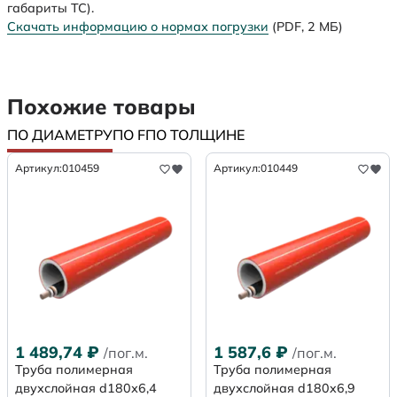
габариты ТС).
Скачать информацию о нормах погрузки
(PDF, 2 МБ)
Похожие товары
ПО ДИАМЕТРУ
ПО F
ПО ТОЛЩИНЕ
Артикул:
010459
Артикул:
010449
1 489,74
₽
1 587,6
₽
/пог.м.
/пог.м.
Труба полимерная
Труба полимерная
двухслойная d180х6,4
двухслойная d180x6,9