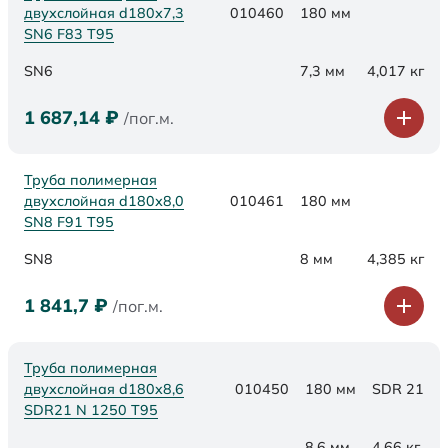
двухслойная d180х7,3
010460
180 мм
SN6 F83 Т95
SN6
7,3 мм
4,017 кг
1 687,14
₽
/пог.м.
Труба полимерная
двухслойная d180х8,0
010461
180 мм
SN8 F91 Т95
SN8
8 мм
4,385 кг
1 841,7
₽
/пог.м.
Труба полимерная
двухслойная d180x8,6
010450
180 мм
SDR 21
SDR21 N 1250 Т95
8,6 мм
4,66 кг