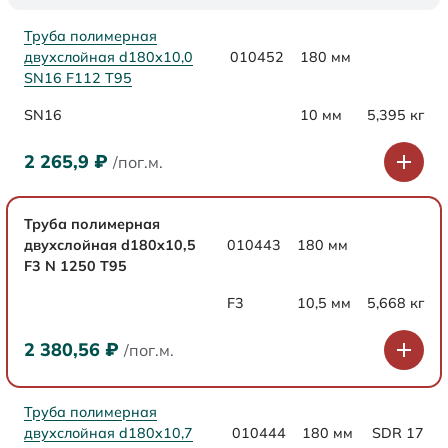
Труба полимерная
двухслойная d180х10,0
010452
180 мм
SN16 F112 Т95
SN16
10 мм
5,395 кг
2 265,9
₽
/пог.м.
Труба полимерная
двухслойная d180x10,5
010443
180 мм
F3 N 1250 Т95
F3
10,5 мм
5,668 кг
2 380,56
₽
/пог.м.
Труба полимерная
двухслойная d180x10,7
010444
180 мм
SDR 17