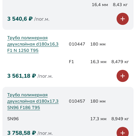
16,4 мм
8,43 кг
3 540,6
₽
/пог.м.
Труба полимерная
двухслойная d180x16,3
010447
180 мм
F1 N 1250 Т95
F1
16,3 мм
8,479 кг
3 561,18
₽
/пог.м.
Труба полимерная
двухслойная d180х17,3
010457
180 мм
SN96 F186 Т95
SN96
17,3 мм
8,949 кг
3 758,58
₽
/пог.м.