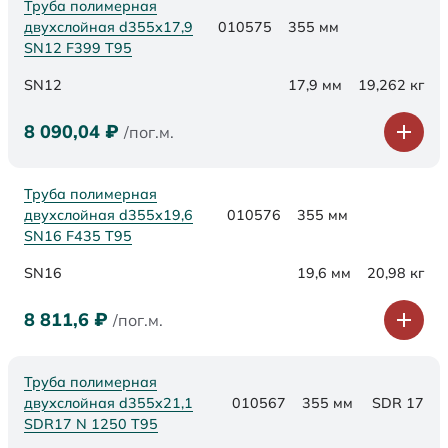
Труба полимерная
двухслойная d355х17,9
010575
355 мм
SN12 F399 Т95
SN12
17,9 мм
19,262 кг
8 090,04
₽
/пог.м.
Труба полимерная
двухслойная d355х19,6
010576
355 мм
SN16 F435 Т95
SN16
19,6 мм
20,98 кг
8 811,6
₽
/пог.м.
Труба полимерная
двухслойная d355x21,1
010567
355 мм
SDR 17
SDR17 N 1250 Т95