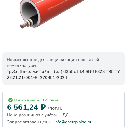
Наименование для спецификации проектной
номенклатуры:
Труба ЭнерджиПайп II (м,т) d355х14,4 SN6 F323 Т95 ТУ
22.21.21-001-84270851-2024
Изготовим за 3-5 дней
6 561,24
₽
/пог.м.
Цена розничная с учётом НДС.
Запрос оптовой цены -
info@energypipe.ru