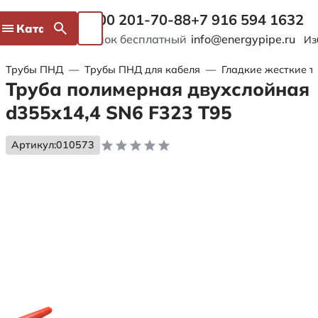
8 800 201-70-88
+7 916 594 1632
Каталог
Звонок бесплатный
info@energypipe.ru
Из
Трубы ПНД
—
Трубы ПНД для кабеля
—
Гладкие жесткие т
Труба полимерная двухслойная
d355х14,4 SN6 F323 Т95
Артикул:
010573