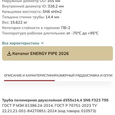
Наружный диаметр OD:
355
мм
Внутренний диаметр ID:
326.2
мм
Кольцевая жесткость:
SN6
кН/м2
Толщина стенки трубы:
14.4
мм
Вес:
15.622
кг
Категория стойкости к горению:
ПВ-2
Температура рабочая длительная:
от -70°C до +95°C
Все характеристики
Каталог ENERGY PIPE 2026
ОПИСАНИЕ И ХАРАКТЕРИСТИКИ
РАЗМЕРНЫЙ РЯД
ДОСТАВКА И ОПЛАТ
Труба полимерная двухслойная d355х14,4 SN6 F323 Т95
ГОСТ Р МЭК 61386.24-2014. ГОСТ Р 70751-2023 ТУ
22.21.21-001-84270851-2024 (код товара: 010573)