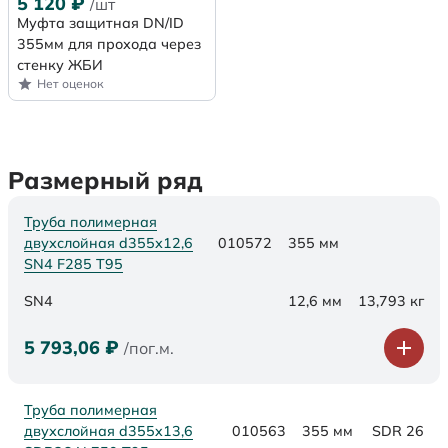
5 120
₽
/шт
Муфта защитная DN/ID
355мм для прохода через
стенку ЖБИ
Нет оценок
Размерный ряд
Труба полимерная
двухслойная d355х12,6
010572
355 мм
SN4 F285 Т95
SN4
12,6 мм
13,793 кг
5 793,06
₽
/пог.м.
Труба полимерная
двухслойная d355x13,6
010563
355 мм
SDR 26