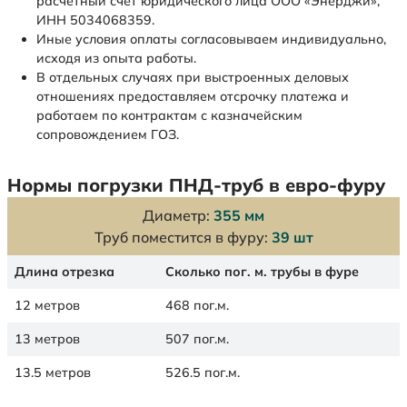
расчетный счет юридического лица ООО «Энерджи»,
ИНН 5034068359.
Иные условия оплаты согласовываем индивидуально,
исходя из опыта работы.
В отдельных случаях при выстроенных деловых
отношениях предоставляем отсрочку платежа и
работаем по контрактам с казначейским
сопровождением ГОЗ.
Нормы погрузки ПНД-труб в евро-фуру
Диаметр:
355 мм
Труб поместится в фуру:
39 шт
Длина отрезка
Сколько пог. м. трубы в фуре
12 метров
468 пог.м.
13 метров
507 пог.м.
13.5 метров
526.5 пог.м.