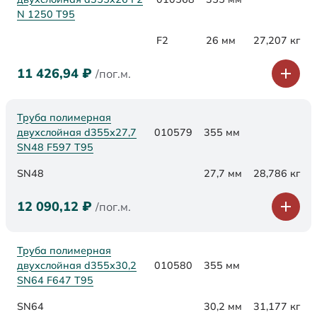
N 1250 Т95
F2
26 мм
27,207 кг
11 426,94
₽
/пог.м.
Труба полимерная
двухслойная d355х27,7
010579
355 мм
SN48 F597 Т95
SN48
27,7 мм
28,786 кг
12 090,12
₽
/пог.м.
Труба полимерная
двухслойная d355х30,2
010580
355 мм
SN64 F647 Т95
SN64
30,2 мм
31,177 кг