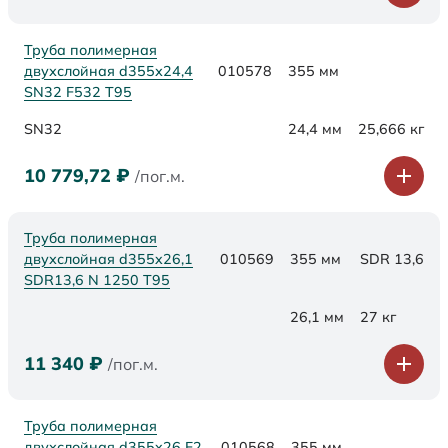
Труба полимерная
двухслойная d355х24,4
010578
355 мм
SN32 F532 Т95
SN32
24,4 мм
25,666 кг
10 779,72
₽
/пог.м.
Труба полимерная
двухслойная d355x26,1
010569
355 мм
SDR 13,6
SDR13,6 N 1250 Т95
26,1 мм
27 кг
11 340
₽
/пог.м.
Труба полимерная
двухслойная d355x26 F2
010568
355 мм