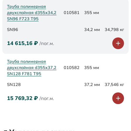
Труба полимерная
двухслойная d355х34,2
010581
355 мм
SN96 F723 Т95
SN96
34,2 мм
34,798 кг
14 615,16
₽
/пог.м.
Труба полимерная
двухслойная d355х37,2
010582
355 мм
SN128 F781 Т95
SN128
37,2 мм
37,546 кг
15 769,32
₽
/пог.м.