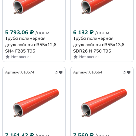
5 793,06
₽
6 132
₽
/пог.м.
/пог.м.
Труба полимерная
Труба полимерная
двухслойная d355х12,6
двухслойная d355x13,6
SN4 F285 Т95
SDR26 N 750 Т95
Нет оценок
Нет оценок
Артикул:
010574
Артикул:
010564
7 161,42
₽
7 560
₽
/пог.м.
/пог.м.