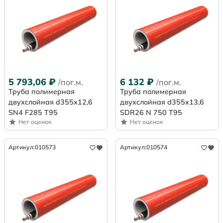
5 793,06
₽
6 132
₽
/пог.м.
/пог.м.
Труба полимерная
Труба полимерная
двухслойная d355х12,6
двухслойная d355x13,6
SN4 F285 Т95
SDR26 N 750 Т95
Нет оценок
Нет оценок
Артикул:
010573
Артикул:
010574