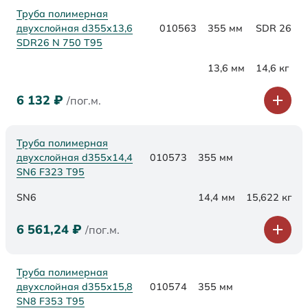
Труба полимерная
двухслойная d355x13,6
010563
355 мм
SDR 26
SDR26 N 750 Т95
13,6 мм
14,6 кг
6 132
₽
/пог.м.
Труба полимерная
двухслойная d355х14,4
010573
355 мм
SN6 F323 Т95
SN6
14,4 мм
15,622 кг
6 561,24
₽
/пог.м.
Труба полимерная
двухслойная d355х15,8
010574
355 мм
SN8 F353 Т95