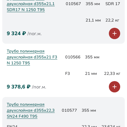
двухслойная d355x21,1
010567
355 мм
SDR 17
SDR17 N 1250 Т95
21,1 мм
22,2 кг
9 324
₽
/пог.м.
Труба полимерная
двухслойная d355x21 F3
010566
355 мм
N 1250 Т95
F3
21 мм
22,33 кг
9 378,6
₽
/пог.м.
Труба полимерная
двухслойная d355х22,3
010577
355 мм
SN24 F490 Т95
SN24
22,3 мм
23,624 кг