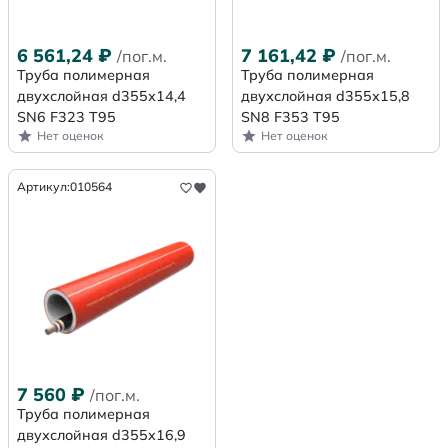
6 561,24
₽
7 161,42
₽
/пог.м.
/пог.м.
Труба полимерная
Труба полимерная
двухслойная d355х14,4
двухслойная d355х15,8
SN6 F323 Т95
SN8 F353 Т95
Нет оценок
Нет оценок
Артикул:
010564
7 560
₽
/пог.м.
Труба полимерная
двухслойная d355x16,9