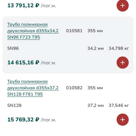
13 791,12
₽
/пог.м.
Труба полимерная
двухслойная d355х34,2
010581
355 мм
SN96 F723 Т95
SN96
34,2 мм
34,798 кг
14 615,16
₽
/пог.м.
Труба полимерная
двухслойная d355х37,2
010582
355 мм
SN128 F781 Т95
SN128
37,2 мм
37,546 кг
15 769,32
₽
/пог.м.