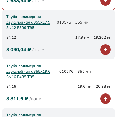
7 688,94
₽
/пог.м.
Труба полимерная
двухслойная d355х17,9
010575
355 мм
SN12 F399 Т95
SN12
17,9 мм
19,262 кг
8 090,04
₽
/пог.м.
Труба полимерная
двухслойная d355х19,6
010576
355 мм
SN16 F435 Т95
SN16
19,6 мм
20,98 кг
8 811,6
₽
/пог.м.
Труба полимерная