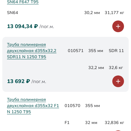
SN64 F647 Т95
SN64
30,2 мм
31,177 кг
13 094,34
₽
/пог.м.
Труба полимерная
двухслойная d355x32,2
010571
355 мм
SDR 11
SDR11 N 1250 Т95
32,2 мм
32,6 кг
13 692
₽
/пог.м.
Труба полимерная
двухслойная d355x32 F1
010570
355 мм
N 1250 Т95
F1
32 мм
32,836 кг