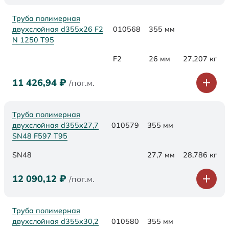
Труба полимерная
двухслойная d355x26 F2
010568
355 мм
N 1250 Т95
F2
26 мм
27,207 кг
11 426,94
₽
/пог.м.
Труба полимерная
двухслойная d355х27,7
010579
355 мм
SN48 F597 Т95
SN48
27,7 мм
28,786 кг
12 090,12
₽
/пог.м.
Труба полимерная
двухслойная d355х30,2
010580
355 мм