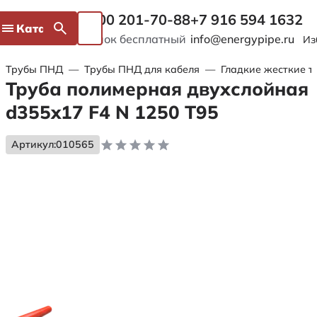
8 800 201-70-88
+7 916 594 1632
Каталог
Звонок бесплатный
info@energypipe.ru
Из
Трубы ПНД
—
Трубы ПНД для кабеля
—
Гладкие жесткие т
Труба полимерная двухслойная
d355x17 F4 N 1250 Т95
Артикул:
010565