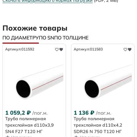
Скачать информацию о нормах погрузки
(PDF, 2 МБ)
Похожие товары
ПО ДИАМЕТРУ
ПО SN
ПО ТОЛЩИНЕ
Артикул:
011592
Артикул:
011583
1 059,2
₽
1 136
₽
/пог.м.
/пог.м.
Труба полимерная
Труба полимерная
трехслойная d110х3,9
трехслойная d110x4,2
SN4 F27 Т120 НГ
SDR26 N 750 Т120 НГ