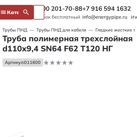
8 800 201-70-88
+7 916 594 1632
Каталог
Звонок бесплатный
info@energypipe.ru
Из
Трубы ПНД
—
Трубы ПНД для кабеля
—
Гладкие жесткие т
Труба полимерная трехслойная
d110х9,4 SN64 F62 Т120 НГ
Артикул:
011600