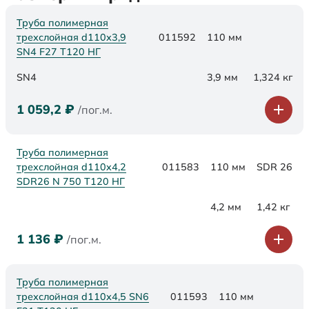
Труба полимерная
трехслойная d110х3,9
011592
110 мм
SN4 F27 Т120 НГ
SN4
3,9 мм
1,324 кг
1 059,2
₽
/пог.м.
Труба полимерная
трехслойная d110x4,2
011583
110 мм
SDR 26
SDR26 N 750 Т120 НГ
4,2 мм
1,42 кг
1 136
₽
/пог.м.
Труба полимерная
трехслойная d110х4,5 SN6
011593
110 мм