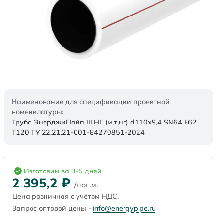
Наименование для спецификации проектной
номенклатуры:
Труба ЭнерджиПайп III НГ (м,т,нг) d110х9,4 SN64 F62
Т120 ТУ 22.21.21-001-84270851-2024
Изготовим за 3-5 дней
2 395,2
₽
/пог.м.
Цена розничная с учётом НДС.
Запрос оптовой цены -
info@energypipe.ru