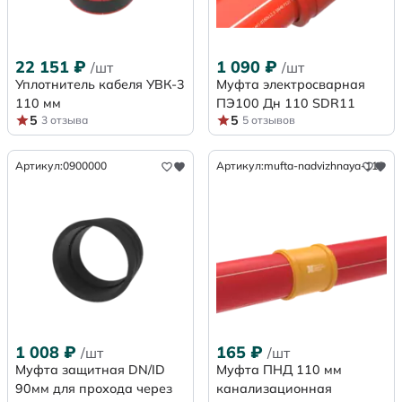
22 151
₽
1 090
₽
/шт
/шт
Уплотнитель кабеля УВК-3
Муфта электросварная
110 мм
ПЭ100 Дн 110 SDR11
5
5
3 отзыва
5 отзывов
Артикул:
0900000
Артикул:
mufta-nadvizhnaya-110
1 008
₽
165
₽
/шт
/шт
Муфта защитная DN/ID
Муфта ПНД 110 мм
90мм для прохода через
канализационная