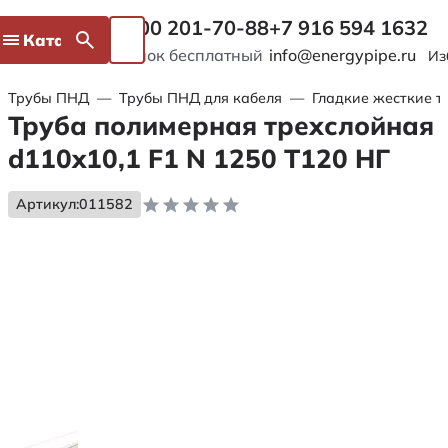
8 800 201-70-88
+7 916 594 1632
Каталог
Звонок бесплатный
info@energypipe.ru
Из
Трубы ПНД
—
Трубы ПНД для кабеля
—
Гладкие жесткие т
Труба полимерная трехслойная
d110x10,1 F1 N 1250 Т120 НГ
Артикул:
011582