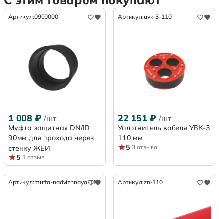
С этим товаром покупают
Артикул:
0900000
Артикул:
uvk-3-110
1 008
₽
22 151
₽
/шт
/шт
Муфта защитная DN/ID
Уплотнитель кабеля УВК-3
90мм для прохода через
110 мм
5
3 отзыва
стенку ЖБИ
5
1 отзыв
Артикул:
mufta-nadvizhnaya-110
Артикул:
zn-110