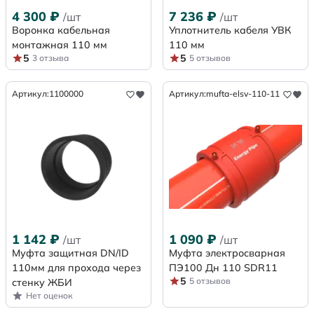
4 300
₽
7 236
₽
/шт
/шт
Воронка кабельная
Уплотнитель кабеля УВК
монтажная 110 мм
110 мм
5
5
3 отзыва
5 отзывов
Артикул:
1100000
Артикул:
mufta-elsv-110-11
1 142
₽
1 090
₽
/шт
/шт
Муфта защитная DN/ID
Муфта электросварная
110мм для прохода через
ПЭ100 Дн 110 SDR11
5
5 отзывов
стенку ЖБИ
Нет оценок