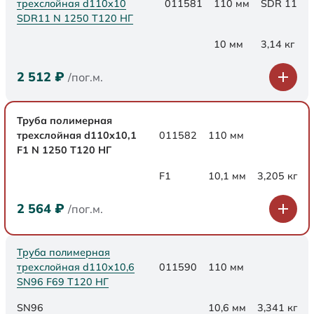
трехслойная d110x10
011581
110 мм
SDR 11
SDR11 N 1250 Т120 НГ
10 мм
3,14 кг
2 512
₽
/пог.м.
Труба полимерная
трехслойная d110x10,1
011582
110 мм
F1 N 1250 Т120 НГ
F1
10,1 мм
3,205 кг
2 564
₽
/пог.м.
Труба полимерная
трехслойная d110х10,6
011590
110 мм
SN96 F69 Т120 НГ
SN96
10,6 мм
3,341 кг