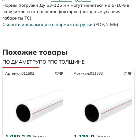
Нормы погрузки Ду 63-125 мм могут меняться на 5-10% в
зависимости от внешних факторов (погодные условия,
габариты ТС).
Скачать информацию о нормах погрузки
(PDF, 2 МБ)
Похожие товары
ПО ДИАМЕТРУ
ПО F
ПО ТОЛЩИНЕ
Артикул:
011592
Артикул:
011583
1 059,2
₽
1 136
₽
/пог.м.
/пог.м.