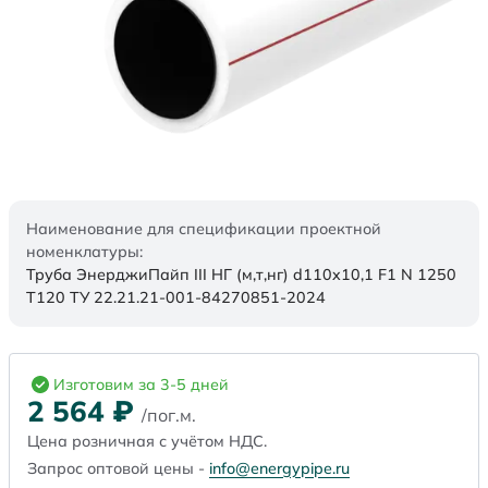
Наименование для спецификации проектной
номенклатуры:
Труба ЭнерджиПайп III НГ (м,т,нг) d110x10,1 F1 N 1250
Т120 ТУ 22.21.21-001-84270851-2024
Изготовим за 3-5 дней
2 564
₽
/пог.м.
Цена розничная с учётом НДС.
Запрос оптовой цены -
info@energypipe.ru