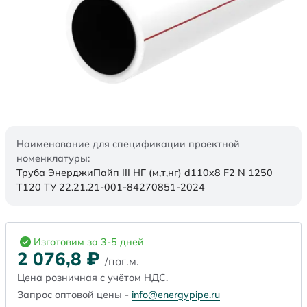
Наименование для спецификации проектной
номенклатуры:
Труба ЭнерджиПайп III НГ (м,т,нг) d110x8 F2 N 1250
Т120 ТУ 22.21.21-001-84270851-2024
Изготовим за 3-5 дней
2 076,8
₽
/пог.м.
Цена розничная с учётом НДС.
Запрос оптовой цены -
info@energypipe.ru