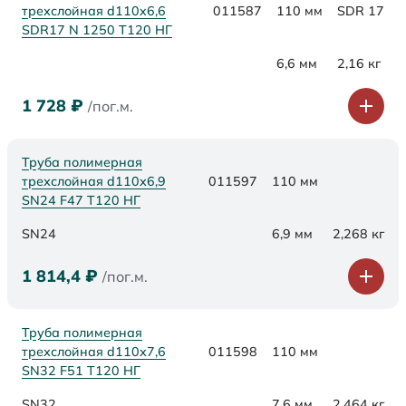
трехслойная d110x6,6
011587
110 мм
SDR 17
SDR17 N 1250 Т120 НГ
6,6 мм
2,16 кг
1 728
₽
/пог.м.
Труба полимерная
трехслойная d110х6,9
011597
110 мм
SN24 F47 Т120 НГ
SN24
6,9 мм
2,268 кг
1 814,4
₽
/пог.м.
Труба полимерная
трехслойная d110х7,6
011598
110 мм
SN32 F51 Т120 НГ
SN32
7,6 мм
2,464 кг