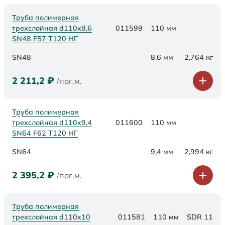
Труба полимерная
трехслойная d110х8,6
011599
110 мм
SN48 F57 Т120 НГ
SN48
8,6 мм
2,764 кг
2 211,2
₽
/пог.м.
Труба полимерная
трехслойная d110х9,4
011600
110 мм
SN64 F62 Т120 НГ
SN64
9,4 мм
2,994 кг
2 395,2
₽
/пог.м.
Труба полимерная
трехслойная d110x10
011581
110 мм
SDR 11