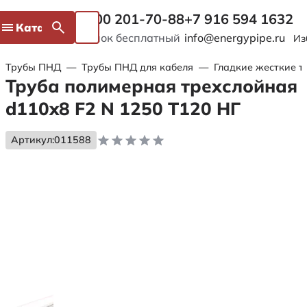
8 800 201-70-88
+7 916 594 1632
Каталог
Звонок бесплатный
info@energypipe.ru
Из
Трубы ПНД
—
Трубы ПНД для кабеля
—
Гладкие жесткие т
Труба полимерная трехслойная
d110x8 F2 N 1250 Т120 НГ
Артикул:
011588