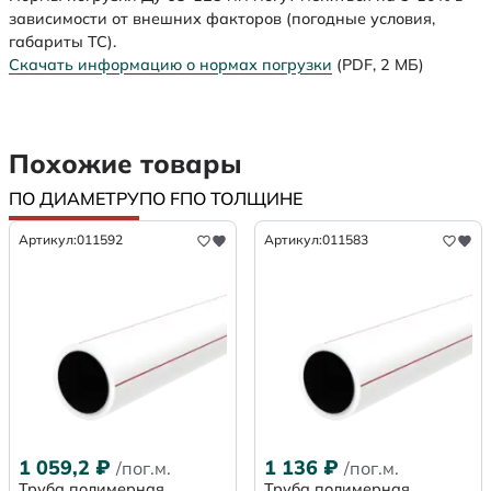
зависимости от внешних факторов (погодные условия,
габариты ТС).
Скачать информацию о нормах погрузки
(PDF, 2 МБ)
Похожие товары
ПО ДИАМЕТРУ
ПО F
ПО ТОЛЩИНЕ
Артикул:
011592
Артикул:
011583
1 059,2
₽
1 136
₽
/пог.м.
/пог.м.
Труба полимерная
Труба полимерная