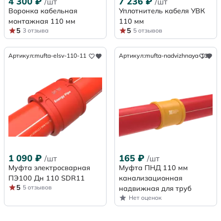
4 300
₽
7 236
₽
/шт
/шт
Воронка кабельная
Уплотнитель кабеля УВК
монтажная 110 мм
110 мм
5
5
3 отзыва
5 отзывов
Артикул:
mufta-elsv-110-11
Артикул:
mufta-nadvizhnaya-110
1 090
₽
165
₽
/шт
/шт
Муфта электросварная
Муфта ПНД 110 мм
ПЭ100 Дн 110 SDR11
канализационная
5
5 отзывов
надвижная для труб
Нет оценок