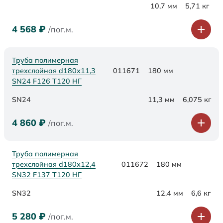
10,7 мм
5,71 кг
4 568
₽
/пог.м.
Труба полимерная
трехслойная d180х11,3
011671
180 мм
SN24 F126 Т120 НГ
SN24
11,3 мм
6,075 кг
4 860
₽
/пог.м.
Труба полимерная
трехслойная d180х12,4
011672
180 мм
SN32 F137 Т120 НГ
SN32
12,4 мм
6,6 кг
5 280
₽
/пог.м.