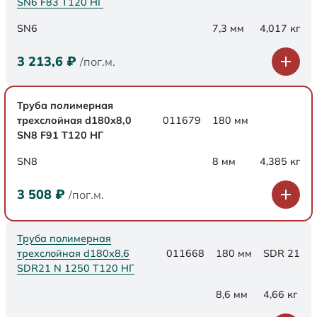
SN6 F83 Т120 НГ
SN6
7,3 мм
4,017 кг
3 213,6
₽
/пог.м.
Труба полимерная
трехслойная d180х8,0
011679
180 мм
SN8 F91 Т120 НГ
SN8
8 мм
4,385 кг
3 508
₽
/пог.м.
Труба полимерная
трехслойная d180x8,6
011668
180 мм
SDR 21
SDR21 N 1250 Т120 НГ
8,6 мм
4,66 кг