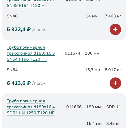
SN48 F154 Т120 НГ
SN48
14 мм
7,403 кг
5 922,4
₽
/пог.м.
Труба полимерная
трехслойная d180х15,3
011674
180 мм
SN64 F166 Т120 НГ
SN64
15,3 мм
8,017 кг
6 413,6
₽
/пог.м.
Труба полимерная
трехслойная d180x16,4
011666
180 мм
SDR 11
SDR11 N 1250 Т120 НГ
16,4 мм
8,43 кг