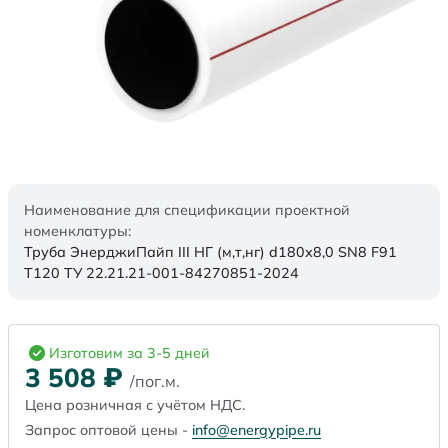
Наименование для спецификации проектной
номенклатуры:
Труба ЭнерджиПайп III НГ (м,т,нг) d180х8,0 SN8 F91
Т120 ТУ 22.21.21-001-84270851-2024
Изготовим за 3-5 дней
3 508
₽
/пог.м.
Цена розничная с учётом НДС.
Запрос оптовой цены -
info@energypipe.ru