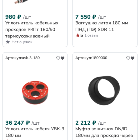
980
₽
7 550
₽
/шт
/шт
Уплотнитель кабельных
Заглушка литая 180 мм
проходов УКПт 180/50
ПНД (ПЭ) SDR 11
5
1 отзыв
термоусаживаемый
Нет оценок
Артикул:
uvk-3-180
Артикул:
1800000
36 247
₽
2 212
₽
/шт
/шт
Уплотнитель кабеля УВК-3
Муфта защитная DN/ID
180 мм
180мм для прохода через