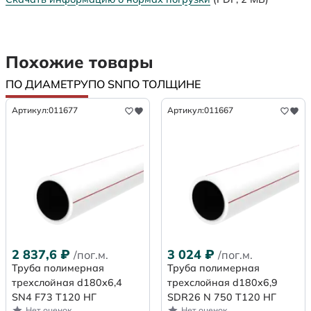
Похожие товары
ПО ДИАМЕТРУ
ПО SN
ПО ТОЛЩИНЕ
Артикул:
011677
Артикул:
011667
2 837,6
₽
3 024
₽
/пог.м.
/пог.м.
Труба полимерная
Труба полимерная
трехслойная d180х6,4
трехслойная d180x6,9
SN4 F73 Т120 НГ
SDR26 N 750 Т120 НГ
Нет оценок
Нет оценок