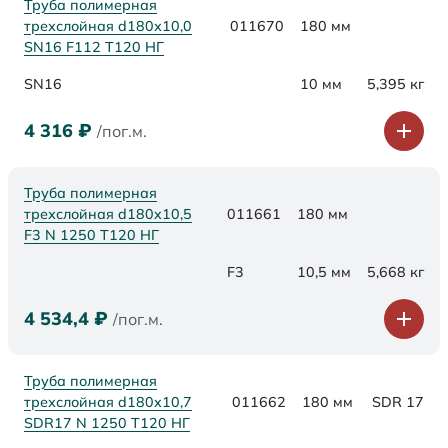
Труба полимерная
трехслойная d180х10,0
011670
180 мм
SN16 F112 Т120 НГ
SN16
10 мм
5,395 кг
4 316
₽
/пог.м.
Труба полимерная
трехслойная d180x10,5
011661
180 мм
F3 N 1250 Т120 НГ
F3
10,5 мм
5,668 кг
4 534,4
₽
/пог.м.
Труба полимерная
трехслойная d180x10,7
011662
180 мм
SDR 17
SDR17 N 1250 Т120 НГ