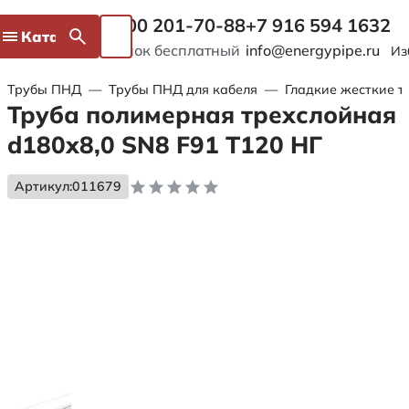
8 800 201-70-88
+7 916 594 1632
Каталог
Звонок бесплатный
info@energypipe.ru
Из
Трубы ПНД
—
Трубы ПНД для кабеля
—
Гладкие жесткие т
Труба полимерная трехслойная
d180х8,0 SN8 F91 Т120 НГ
Артикул:
011679