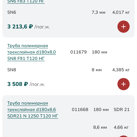
SN6 F83 Т120 НГ
SN6
7,3 мм
4,017 кг
3 213,6
₽
/пог.м.
Труба полимерная
трехслойная d180х8,0
011679
180 мм
SN8 F91 Т120 НГ
SN8
8 мм
4,385 кг
3 508
₽
/пог.м.
Труба полимерная
трехслойная d180x8,6
011668
180 мм
SDR 21
SDR21 N 1250 Т120 НГ
8,6 мм
4,66 кг