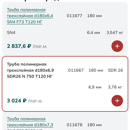
Труба полимерная
трехслойная d180х6,4
011677
180 мм
SN4 F73 Т120 НГ
SN4
6,4 мм
3,547 кг
2 837,6
₽
/пог.м.
Труба полимерная
трехслойная d180x6,9
011667
180 мм
SDR 26
SDR26 N 750 Т120 НГ
6,9 мм
3,78 кг
3 024
₽
/пог.м.
Труба полимерная
трехслойная d180х7,3
011678
180 мм