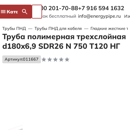
8 800 201-70-88
+7 916 594 1632
Каталог
Звонок бесплатный
info@energypipe.ru
Из
Трубы ПНД
—
Трубы ПНД для кабеля
—
Гладкие жесткие т
Труба полимерная трехслойная
d180x6,9 SDR26 N 750 Т120 НГ
Артикул:
011667