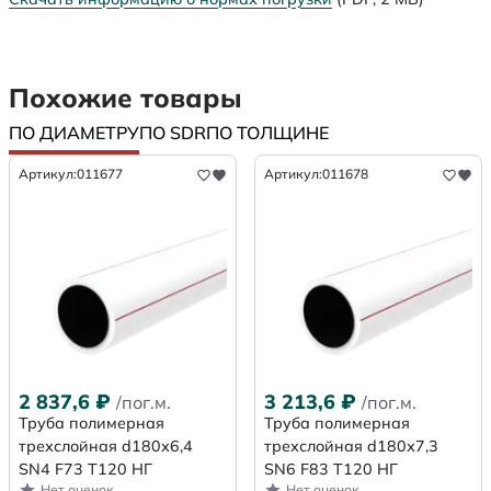
Похожие товары
ПО ДИАМЕТРУ
ПО SDR
ПО ТОЛЩИНЕ
Артикул:
011677
Артикул:
011678
2 837,6
₽
3 213,6
₽
/пог.м.
/пог.м.
Труба полимерная
Труба полимерная
трехслойная d180х6,4
трехслойная d180х7,3
SN4 F73 Т120 НГ
SN6 F83 Т120 НГ
Нет оценок
Нет оценок