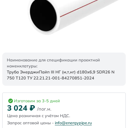
Наименование для спецификации проектной
номенклатуры:
Труба ЭнерджиПайп III НГ (м,т,нг) d180x6,9 SDR26 N
750 Т120 ТУ 22.21.21-001-84270851-2024
Изготовим за 3-5 дней
3 024
₽
/пог.м.
Цена розничная с учётом НДС.
Запрос оптовой цены -
info@energypipe.ru