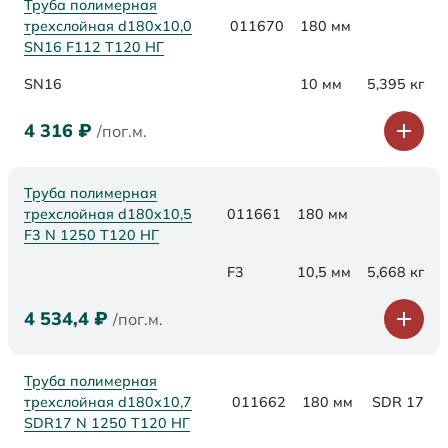
Труба полимерная
трехслойная d180х10,0
011670
180 мм
SN16 F112 Т120 НГ
SN16
10 мм
5,395 кг
4 316
₽
/пог.м.
Труба полимерная
трехслойная d180x10,5
011661
180 мм
F3 N 1250 Т120 НГ
F3
10,5 мм
5,668 кг
4 534,4
₽
/пог.м.
Труба полимерная
трехслойная d180x10,7
011662
180 мм
SDR 17
SDR17 N 1250 Т120 НГ