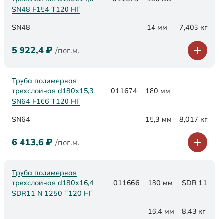
SN48 F154 Т120 НГ
SN48
14 мм
7,403 кг
5 922,4
₽
/пог.м.
Труба полимерная
трехслойная d180х15,3
011674
180 мм
SN64 F166 Т120 НГ
SN64
15,3 мм
8,017 кг
6 413,6
₽
/пог.м.
Труба полимерная
трехслойная d180x16,4
011666
180 мм
SDR 11
SDR11 N 1250 Т120 НГ
16,4 мм
8,43 кг