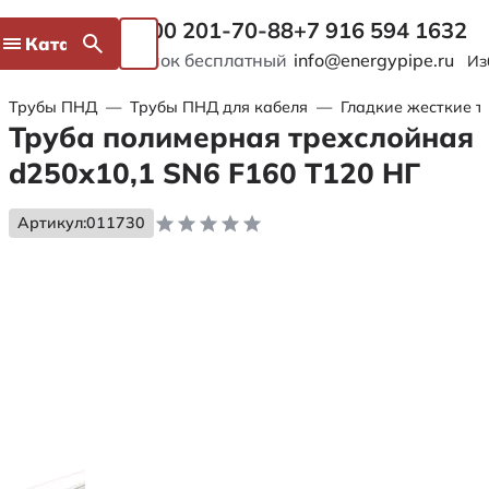
8 800 201-70-88
+7 916 594 1632
Каталог
Звонок бесплатный
info@energypipe.ru
Из
Трубы ПНД
—
Трубы ПНД для кабеля
—
Гладкие жесткие т
Труба полимерная трехслойная
d250х10,1 SN6 F160 Т120 НГ
Артикул:
011730