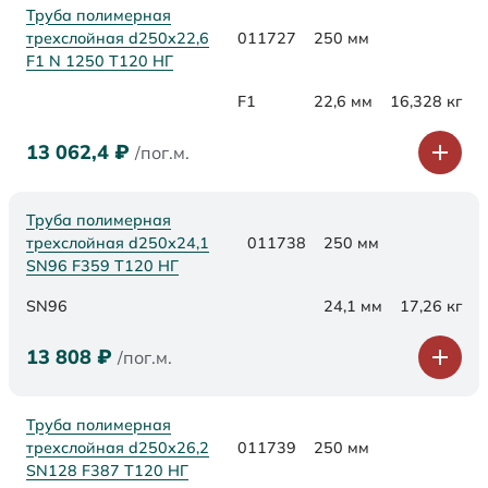
Труба полимерная
трехслойная d250x22,6
011727
250 мм
F1 N 1250 Т120 НГ
F1
22,6 мм
16,328 кг
13 062,4
₽
/пог.м.
Труба полимерная
трехслойная d250х24,1
011738
250 мм
SN96 F359 Т120 НГ
SN96
24,1 мм
17,26 кг
13 808
₽
/пог.м.
Труба полимерная
трехслойная d250х26,2
011739
250 мм
SN128 F387 Т120 НГ