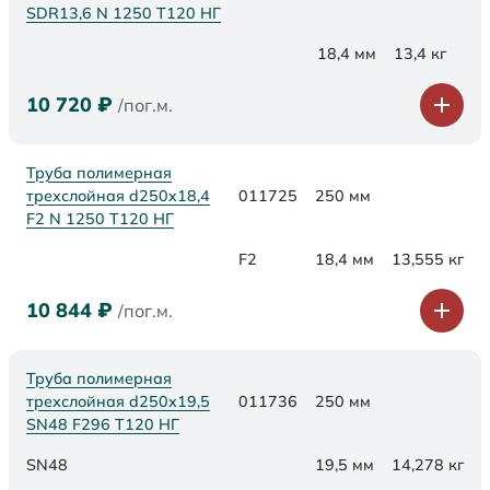
SDR13,6 N 1250 Т120 НГ
18,4 мм
13,4 кг
10 720
₽
/пог.м.
Труба полимерная
трехслойная d250x18,4
011725
250 мм
F2 N 1250 Т120 НГ
F2
18,4 мм
13,555 кг
10 844
₽
/пог.м.
Труба полимерная
трехслойная d250х19,5
011736
250 мм
SN48 F296 Т120 НГ
SN48
19,5 мм
14,278 кг