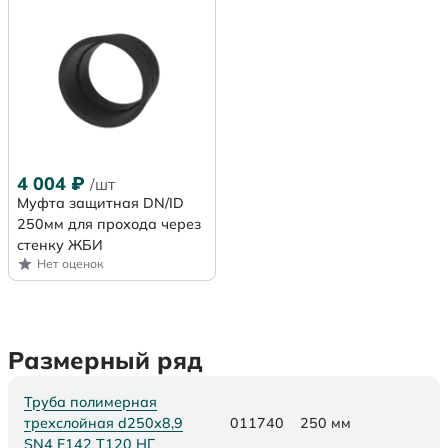
4 004
₽
/шт
Муфта защитная DN/ID
250мм для прохода через
стенку ЖБИ
Нет оценок
Размерный ряд
Труба полимерная
трехслойная d250х8,9
011740
250 мм
SN4 F142 Т120 НГ