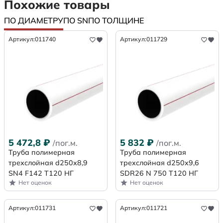
Похожие товары
ПО ДИАМЕТРУ
ПО SN
ПО ТОЛЩИНЕ
Артикул:
011740
Артикул:
011729
5 472,8
₽
5 832
₽
/пог.м.
/пог.м.
Труба полимерная
Труба полимерная
трехслойная d250х8,9
трехслойная d250x9,6
SN4 F142 Т120 НГ
SDR26 N 750 Т120 НГ
Нет оценок
Нет оценок
Артикул:
011731
Артикул:
011721