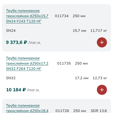
Труба полимерная
трехслойная d250х15,7
011734
250 мм
SN24 F243 Т120 НГ
SN24
15,7 мм
11,717 кг
9 373,6
₽
/пог.м.
Труба полимерная
трехслойная d250х17,2
011735
250 мм
SN32 F264 Т120 НГ
SN32
17,2 мм
12,73 кг
10 184
₽
/пог.м.
Труба полимерная
трехслойная d250x18,4
011726
250 мм
SDR 13,6