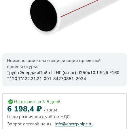
Наименование для спецификации проектной
номенклатуры:
Труба ЭнерджиПайп III НГ (м,т,нг) d250х10,1 SN6 F160
Т120 ТУ 22.21.21-001-84270851-2024
Изготовим за 3-5 дней
6 198,4
₽
/пог.м.
Цена розничная с учётом НДС.
Запрос оптовой цены -
info@energypipe.ru