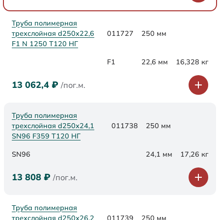
Труба полимерная
трехслойная d250x22,6
011727
250 мм
F1 N 1250 Т120 НГ
F1
22,6 мм
16,328 кг
13 062,4
₽
/пог.м.
Труба полимерная
трехслойная d250х24,1
011738
250 мм
SN96 F359 Т120 НГ
SN96
24,1 мм
17,26 кг
13 808
₽
/пог.м.
Труба полимерная
трехслойная d250х26,2
011739
250 мм