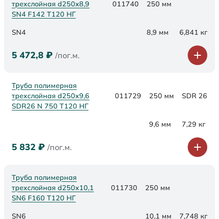
трехслойная d250х8,9
011740
250 мм
SN4 F142 Т120 НГ
SN4
8,9 мм
6,841 кг
5 472,8
₽
/пог.м.
Труба полимерная
трехслойная d250x9,6
011729
250 мм
SDR 26
SDR26 N 750 Т120 НГ
9,6 мм
7,29 кг
5 832
₽
/пог.м.
Труба полимерная
трехслойная d250х10,1
011730
250 мм
SN6 F160 Т120 НГ
SN6
10,1 мм
7,748 кг