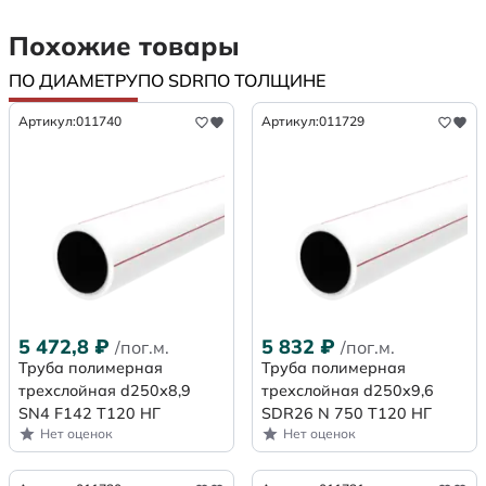
Похожие товары
ПО ДИАМЕТРУ
ПО SDR
ПО ТОЛЩИНЕ
Артикул:
011740
Артикул:
011729
5 472,8
₽
5 832
₽
/пог.м.
/пог.м.
Труба полимерная
Труба полимерная
трехслойная d250х8,9
трехслойная d250x9,6
SN4 F142 Т120 НГ
SDR26 N 750 Т120 НГ
Нет оценок
Нет оценок