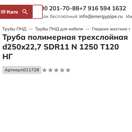
8 800 201-70-88
+7 916 594 1632
Каталог
Звонок бесплатный
info@energypipe.ru
Из
Трубы ПНД
—
Трубы ПНД для кабеля
—
Гладкие жесткие т
Труба полимерная трехслойная
d250x22,7 SDR11 N 1250 Т120
НГ
Артикул:
011728