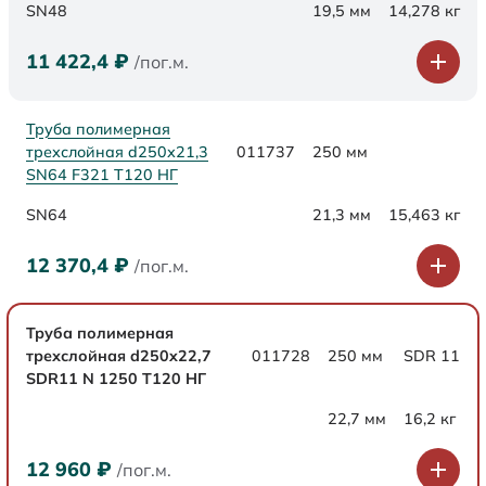
SN48
19,5 мм
14,278 кг
11 422,4
₽
/пог.м.
Труба полимерная
трехслойная d250х21,3
011737
250 мм
SN64 F321 Т120 НГ
SN64
21,3 мм
15,463 кг
12 370,4
₽
/пог.м.
Труба полимерная
трехслойная d250x22,7
011728
250 мм
SDR 11
SDR11 N 1250 Т120 НГ
22,7 мм
16,2 кг
12 960
₽
/пог.м.