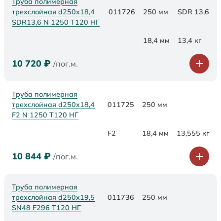
Труба полимерная
трехслойная d250x18,4
011726
250 мм
SDR 13,6
SDR13,6 N 1250 Т120 НГ
18,4 мм
13,4 кг
10 720
₽
/пог.м.
Труба полимерная
трехслойная d250x18,4
011725
250 мм
F2 N 1250 Т120 НГ
F2
18,4 мм
13,555 кг
10 844
₽
/пог.м.
Труба полимерная
трехслойная d250х19,5
011736
250 мм
SN48 F296 Т120 НГ