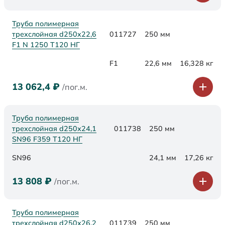
Труба полимерная
трехслойная d250x22,6
011727
250 мм
F1 N 1250 Т120 НГ
F1
22,6 мм
16,328 кг
13 062,4
₽
/пог.м.
Труба полимерная
трехслойная d250х24,1
011738
250 мм
SN96 F359 Т120 НГ
SN96
24,1 мм
17,26 кг
13 808
₽
/пог.м.
Труба полимерная
трехслойная d250х26,2
011739
250 мм