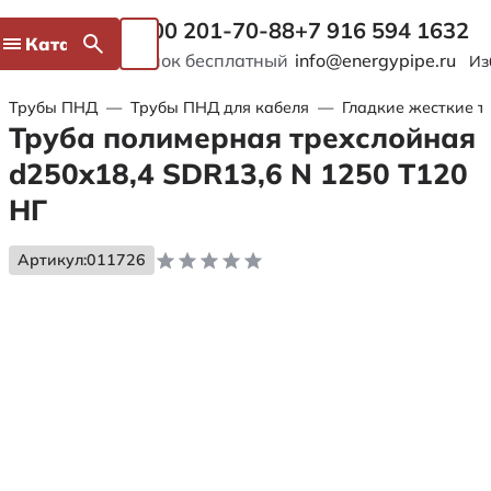
8 800 201-70-88
+7 916 594 1632
Каталог
Звонок бесплатный
info@energypipe.ru
Из
Трубы ПНД
—
Трубы ПНД для кабеля
—
Гладкие жесткие т
Труба полимерная трехслойная
d250x18,4 SDR13,6 N 1250 Т120
НГ
Артикул:
011726