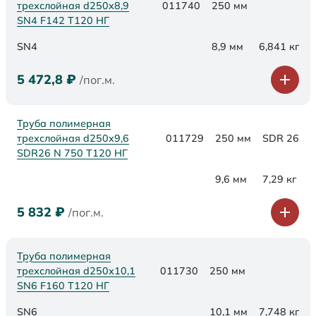
трехслойная d250х8,9
011740
250 мм
SN4 F142 Т120 НГ
SN4
8,9 мм
6,841 кг
5 472,8
₽
/пог.м.
Труба полимерная
трехслойная d250x9,6
011729
250 мм
SDR 26
SDR26 N 750 Т120 НГ
9,6 мм
7,29 кг
5 832
₽
/пог.м.
Труба полимерная
трехслойная d250х10,1
011730
250 мм
SN6 F160 Т120 НГ
SN6
10,1 мм
7,748 кг