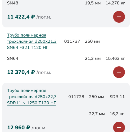
SN48
19,5 мм
14,278 кг
11 422,4
₽
/пог.м.
Труба полимерная
трехслойная d250х21,3
011737
250 мм
SN64 F321 Т120 НГ
SN64
21,3 мм
15,463 кг
12 370,4
₽
/пог.м.
Труба полимерная
трехслойная d250x22,7
011728
250 мм
SDR 11
SDR11 N 1250 Т120 НГ
22,7 мм
16,2 кг
12 960
₽
/пог.м.