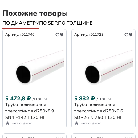
Похожие товары
ПО ДИАМЕТРУ
ПО SDR
ПО ТОЛЩИНЕ
Артикул:
011740
Артикул:
011729
5 472,8
₽
5 832
₽
/пог.м.
/пог.м.
Труба полимерная
Труба полимерная
трехслойная d250х8,9
трехслойная d250x9,6
SN4 F142 Т120 НГ
SDR26 N 750 Т120 НГ
Нет оценок
Нет оценок