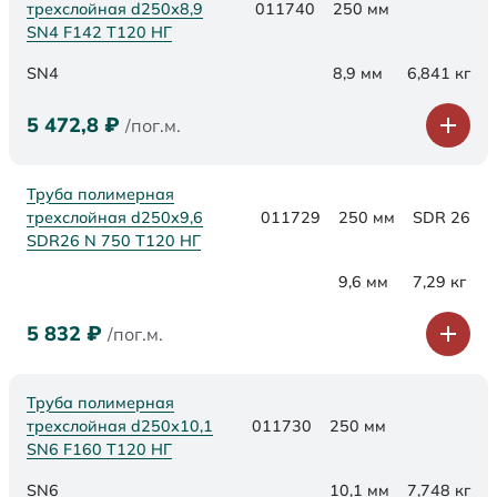
трехслойная d250х8,9
011740
250 мм
SN4 F142 Т120 НГ
SN4
8,9 мм
6,841 кг
5 472,8
₽
/пог.м.
Труба полимерная
трехслойная d250x9,6
011729
250 мм
SDR 26
SDR26 N 750 Т120 НГ
9,6 мм
7,29 кг
5 832
₽
/пог.м.
Труба полимерная
трехслойная d250х10,1
011730
250 мм
SN6 F160 Т120 НГ
SN6
10,1 мм
7,748 кг