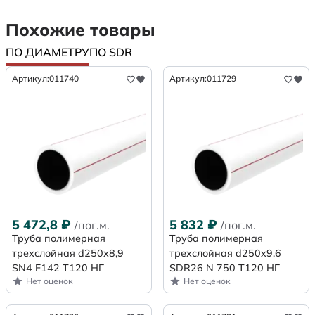
Похожие товары
ПО ДИАМЕТРУ
ПО SDR
Артикул:
011740
Артикул:
011729
5 472,8
₽
5 832
₽
/пог.м.
/пог.м.
Труба полимерная
Труба полимерная
трехслойная d250х8,9
трехслойная d250x9,6
SN4 F142 Т120 НГ
SDR26 N 750 Т120 НГ
Нет оценок
Нет оценок