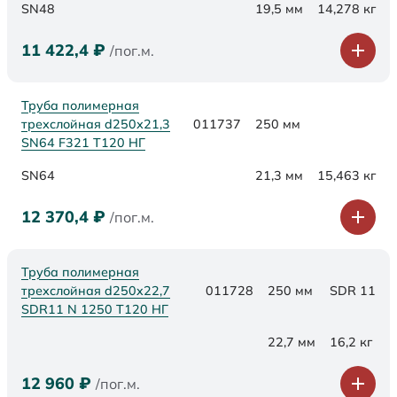
SN48
19,5 мм
14,278 кг
11 422,4
₽
/пог.м.
Труба полимерная
трехслойная d250х21,3
011737
250 мм
SN64 F321 Т120 НГ
SN64
21,3 мм
15,463 кг
12 370,4
₽
/пог.м.
Труба полимерная
трехслойная d250x22,7
011728
250 мм
SDR 11
SDR11 N 1250 Т120 НГ
22,7 мм
16,2 кг
12 960
₽
/пог.м.