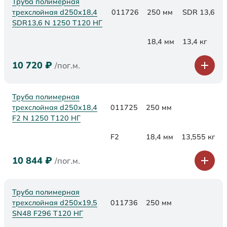
Труба полимерная
трехслойная d250x18,4
011726
250 мм
SDR 13,6
SDR13,6 N 1250 Т120 НГ
18,4 мм
13,4 кг
10 720
₽
/пог.м.
Труба полимерная
трехслойная d250x18,4
011725
250 мм
F2 N 1250 Т120 НГ
F2
18,4 мм
13,555 кг
10 844
₽
/пог.м.
Труба полимерная
трехслойная d250х19,5
011736
250 мм
SN48 F296 Т120 НГ