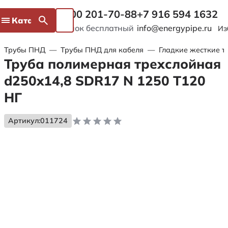
8 800 201-70-88
+7 916 594 1632
Каталог
Звонок бесплатный
info@energypipe.ru
Из
Трубы ПНД
—
Трубы ПНД для кабеля
—
Гладкие жесткие т
Труба полимерная трехслойная
d250x14,8 SDR17 N 1250 Т120
НГ
Артикул:
011724