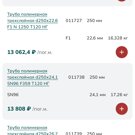
Труба полимерная
трехслойная d250x22,6
011727
250 мм
F1 N 1250 Т120 НГ
F1
22,6 мм
16,328 кг
13 062,4
₽
/пог.м.
Труба полимерная
трехслойная d250х24,1
011738
250 мм
SN96 F359 Т120 НГ
SN96
24,1 мм
17,26 кг
13 808
₽
/пог.м.
Труба полимерная
трехслойная d250х26,2
011739
250 мм